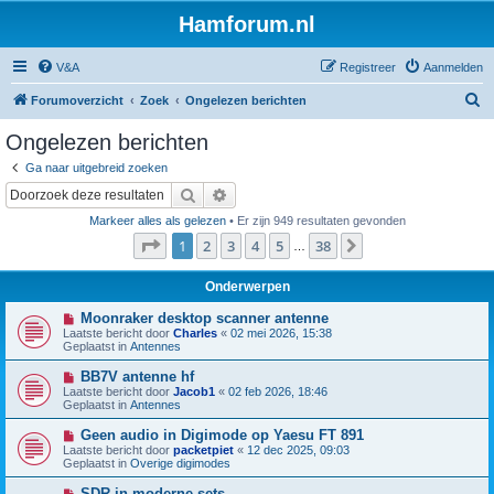
Hamforum.nl
V&A
Registreer
Aanmelden
Z
Forumoverzicht
Zoek
Ongelezen berichten
o
Ongelezen berichten
e
Ga naar uitgebreid zoeken
k
Zoek
Uitgebreid zoeken
Markeer alles als gelezen
• Er zijn 949 resultaten gevonden
Pagina
1
van
38
1
2
3
4
5
38
Volgende
…
Onderwerpen
N
Moonraker desktop scanner antenne
i
Laatste bericht door
Charles
«
02 mei 2026, 15:38
e
Geplaatst in
Antennes
u
w
N
BB7V antenne hf
b
i
Laatste bericht door
Jacob1
«
02 feb 2026, 18:46
e
e
Geplaatst in
Antennes
r
u
i
w
N
Geen audio in Digimode op Yaesu FT 891
c
b
i
h
Laatste bericht door
packetpiet
«
12 dec 2025, 09:03
e
e
t
Geplaatst in
Overige digimodes
r
u
i
w
N
SDR in moderne sets
c