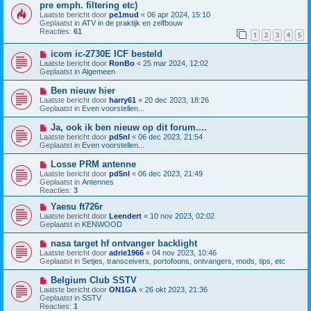
e
i
pre emph. filtering etc)
r
e
Laatste bericht door
pe1mud
«
06 apr 2024, 15:10
i
u
Geplaatst in
ATV in de praktijk en zelfbouw
c
w
Reacties:
61
h
b
1
2
3
4
5
t
e
r
N
icom ic-2730E ICF besteld
i
i
Laatste bericht door
RonBo
«
25 mar 2024, 12:02
c
e
Geplaatst in
Algemeen
h
u
t
w
N
Ben nieuw hier
b
i
Laatste bericht door
harry61
«
20 dec 2023, 18:26
e
e
Geplaatst in
Even voorstellen...
r
u
i
w
N
Ja, ook ik ben nieuw op dit forum....
c
b
i
h
Laatste bericht door
pd5nl
«
06 dec 2023, 21:54
e
e
t
Geplaatst in
Even voorstellen...
r
u
i
w
N
Losse PRM antenne
c
b
i
h
Laatste bericht door
pd5nl
«
06 dec 2023, 21:49
e
e
t
Geplaatst in
Antennes
r
u
Reacties:
3
i
w
c
b
N
Yaesu ft726r
h
e
i
Laatste bericht door
Leendert
«
10 nov 2023, 02:02
t
r
e
Geplaatst in
KENWOOD
i
u
c
w
N
nasa target hf ontvanger backlight
h
b
i
Laatste bericht door
adrie1966
«
04 nov 2023, 10:46
t
e
e
Geplaatst in
Setjes, transceivers, portofoons, ontvangers, mods, tips, etc
r
u
i
w
N
Belgium Club SSTV
c
b
i
h
Laatste bericht door
ON1GA
«
26 okt 2023, 21:36
e
e
t
Geplaatst in
SSTV
r
u
Reacties:
1
i