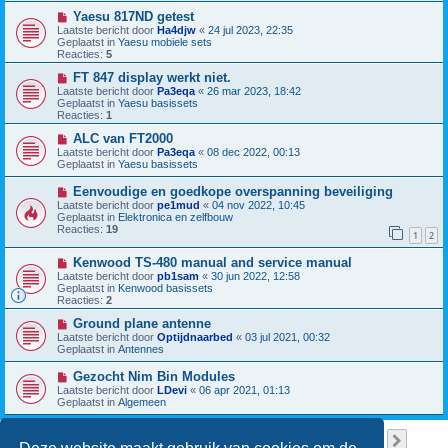
w
c
b
N
Yaesu 817ND getest
h
e
i
Laatste bericht door
Ha4djw
«
24 jul 2023, 22:35
t
r
e
Geplaatst in
Yaesu mobiele sets
i
u
Reacties:
5
c
w
h
b
N
FT 847 display werkt niet.
t
e
i
Laatste bericht door
Pa3eqa
«
26 mar 2023, 18:42
r
e
Geplaatst in
Yaesu basissets
i
u
Reacties:
1
c
w
h
b
N
ALC van FT2000
t
e
i
Laatste bericht door
Pa3eqa
«
08 dec 2022, 00:13
r
e
Geplaatst in
Yaesu basissets
i
u
c
w
N
Eenvoudige en goedkope overspanning beveiliging
h
b
i
Laatste bericht door
pe1mud
«
04 nov 2022, 10:45
t
e
e
Geplaatst in
Elektronica en zelfbouw
r
u
Reacties:
19
i
1
2
w
c
b
h
N
Kenwood TS-480 manual and service manual
e
t
i
r
Laatste bericht door
pb1sam
«
30 jun 2022, 12:58
e
i
Geplaatst in
Kenwood basissets
u
c
Reacties:
2
w
h
b
N
t
Ground plane antenne
e
i
Laatste bericht door
Optijdnaarbed
«
03 jul 2021, 00:32
r
e
Geplaatst in
Antennes
i
u
c
w
N
Gezocht Nim Bin Modules
h
b
i
Laatste bericht door
LDevi
«
06 apr 2021, 01:13
t
e
e
Geplaatst in
Algemeen
r
u
i
w
c
b
Pagina
1
van
38
1
2
3
4
5
38
Volge
Er zijn 949 resultaten gevonden
h
…
e