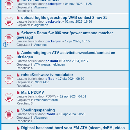
b
i
h
Laatste bericht door
packetpiet
«
04 nov 2025, 11:25
e
e
t
Geplaatst in
Algemeen
r
u
Reacties:
3
i
w
c
b
N
upload logfile gezocht op WAB contest 2 nov 25
h
e
i
Laatste bericht door
packetpiet
«
02 nov 2025, 18:36
t
r
e
Geplaatst in
Algemeen
i
u
c
w
N
Schema Rama Sw 006 swr /power antenne matcher
h
b
i
gevraagd
t
e
e
Laatste bericht door
r
packetpiet
«
17 jul 2025, 16:15
u
Geplaatst in
i
Antennes
w
c
b
h
N
Aankondigingen ATV activiteitenweekend/contest en
e
t
i
uitslagen
r
e
i
Laatste bericht door
pe1mud
«
03 dec 2024, 10:17
u
c
Geplaatst in
ATV nieuwsmeldingen
w
h
Reacties:
4
b
t
e
N
rohde&schwarz tv modulator
r
i
Laatste bericht door
pf3db
«
17 okt 2024, 09:10
i
e
Geplaatst in
70cm ATV
c
u
Reacties:
4
h
w
t
b
N
Mark PD0MV
e
i
Laatste bericht door
PD0MV
«
12 apr 2024, 04:51
r
e
Geplaatst in
Even voorstellen...
i
u
Reacties:
3
c
w
h
b
N
Voedingsspanning
t
e
i
Laatste bericht door
Ron01
«
10 apr 2024, 20:23
r
e
Geplaatst in
Algemeen
i
u
Reacties:
1
c
w
h
b
N
Digitaal baseband bord voor FM ATV (nicam, 4xFM, video
t