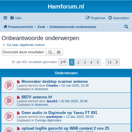
Hamforum.nl
V&A
Registreer
Aanmelden
Z
Forumoverzicht
Zoek
Onbeantwoorde onderwerpen
o
Onbeantwoorde onderwerpen
e
Ga naar uitgebreid zoeken
k
Zoek
Uitgebreid zoeken
Pagina
1
van
13
1
2
3
4
5
13
Volge
Er zijn 301 resultaten gevonden
…
Onderwerpen
N
Moonraker desktop scanner antenne
i
Laatste bericht door
Charles
«
02 mei 2026, 15:38
e
Geplaatst in
Antennes
u
w
N
BB7V antenne hf
b
i
Laatste bericht door
Jacob1
«
02 feb 2026, 18:46
e
e
Geplaatst in
Antennes
r
u
i
w
N
Geen audio in Digimode op Yaesu FT 891
c
b
i
h
Laatste bericht door
packetpiet
«
12 dec 2025, 09:03
e
e
t
Geplaatst in
Overige digimodes
r
u
i
w
N
upload logfile gezocht op WAB contest 2 nov 25
c
b
i
h