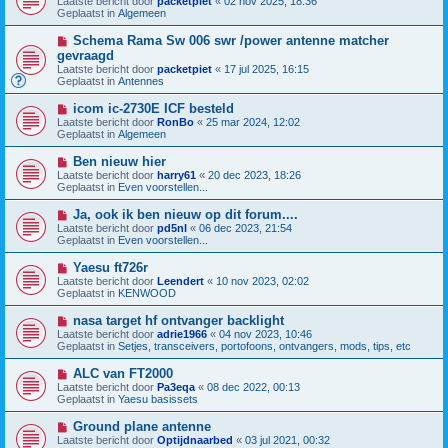
Laatste bericht door
packetpiet
«
02 nov 2025, 18:36
e
e
t
Geplaatst in
Algemeen
r
u
i
w
N
Schema Rama Sw 006 swr /power antenne matcher
c
b
i
h
gevraagd
e
e
t
Laatste bericht door
r
packetpiet
«
17 jul 2025, 16:15
u
Geplaatst in
i
Antennes
w
c
b
h
N
icom ic-2730E ICF besteld
e
t
i
Laatste bericht door
r
RonBo
«
25 mar 2024, 12:02
e
Geplaatst in
i
Algemeen
u
c
w
h
N
Ben nieuw hier
b
t
i
Laatste bericht door
harry61
«
20 dec 2023, 18:26
e
e
Geplaatst in
Even voorstellen...
r
u
i
w
N
Ja, ook ik ben nieuw op dit forum....
c
b
i
h
Laatste bericht door
pd5nl
«
06 dec 2023, 21:54
e
e
t
Geplaatst in
Even voorstellen...
r
u
i
w
N
Yaesu ft726r
c
b
i
h
Laatste bericht door
Leendert
«
10 nov 2023, 02:02
e
e
t
Geplaatst in
KENWOOD
r
u
i
w
N
nasa target hf ontvanger backlight
c
b
i
h
Laatste bericht door
adrie1966
«
04 nov 2023, 10:46
e
e
t
Geplaatst in
Setjes, transceivers, portofoons, ontvangers, mods, tips, etc
r
u
i
w
N
ALC van FT2000
c
b
i
h
Laatste bericht door
Pa3eqa
«
08 dec 2022, 00:13
e
e
t
Geplaatst in
Yaesu basissets
r
u
i
w
N
Ground plane antenne
c
b
i
h
Laatste bericht door
Optijdnaarbed
«
03 jul 2021, 00:32
e
e