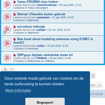
N
Yaesu FRG8800 clear button
c
b
i
h
Laatste bericht door
robertbroekman
«
05 aug 2020, 17:22
e
e
t
Geplaatst in
Yaesu ontvangers
r
u
i
w
N
Websdr UTwenthe buiten gebruik
c
b
i
h
Laatste bericht door
packetpiet
«
11 apr 2020, 19:35
e
e
t
Geplaatst in
Algemeen
r
u
i
w
N
microfoon trafootje
c
b
i
h
Laatste bericht door
pa0sjm
«
01 nov 2019, 22:42
e
e
t
Geplaatst in
Algemeen
r
u
i
w
N
New book about modeling antennas using EZNEC &
c
b
i
h
AutoEZ
e
e
t
Laatste bericht door
r
on5au
«
23 okt 2019, 11:16
u
Geplaatst in
i
Antennes
w
c
b
h
N
QRPguys digitale veldsterkte meter kit
e
t
i
Laatste bericht door
r
PE4BAS
«
08 okt 2019, 12:49
e
Geplaatst in
i
Elektronica en zelfbouw
u
c
w
h
b
t
e
r
Pagina
1
van
13
1
2
3
4
5
13
Volge
Er zijn 301 resultaten gevonden
…
i
Deze website maakt gebruik van cookies om de
c
h
beste surfervaring te kunnen bieden.
Ga naar
t
Meer informatie
Forumoverzicht
Verwijder cookies
Alle tijden zijn
UTC+02:00
Begrepen!
Powered by
phpBB
® Forum Software © phpBB Limited