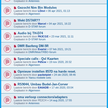
t
Geplaatst in
Antennes
r
u
i
w
N
Gezocht Nim Bin Modules
c
b
i
h
Laatste bericht door
LDevi
«
06 apr 2021, 01:13
e
e
t
Geplaatst in
Algemeen
r
u
i
w
N
Wekt DSTAR??
c
b
i
h
Laatste bericht door
Marcel
«
04 apr 2021, 16:22
e
e
t
Geplaatst in
D-STAR forum
r
u
i
w
N
Audio bij TH-D74
c
b
i
h
Laatste bericht door
PA3CGE
«
23 mar 2021, 11:11
e
e
t
Geplaatst in
D-STAR forum
r
u
i
w
N
DMR Baofeng DM-5R
c
b
i
h
Laatste bericht door
Evarist
«
07 feb 2021, 19:21
e
e
t
Geplaatst in
DMR/MotoTRBO-forum
r
u
i
w
N
Speciale calls - Qsl Kaarten
c
b
i
h
Laatste bericht door
Pd5cw
«
19 nov 2020, 20:32
e
e
t
Geplaatst in
Algemeen
r
u
i
w
N
Opnieuw instellen 857D na harde reset.
c
b
i
h
Laatste bericht door
packetpiet
«
24 okt 2020, 08:46
e
e
t
Geplaatst in
Yaesu mobiele sets
r
u
i
w
N
RS9044, Umbau Budel-Jan-Corver
c
b
i
h
Laatste bericht door
EA6ADB
«
17 okt 2020, 03:04
e
e
t
Geplaatst in
Algemeen
r
u
i
w
N
sma verloop connectors/adapters
c
b
i
h
Laatste bericht door
PE2CH
«
14 aug 2020, 17:55
e
e
t
Geplaatst in
Antennes
r
u
i
w