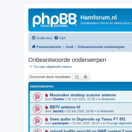
Hamforum.nl
Zendamateur forum en elektronica 
Snelle links
V&A
Forumoverzicht
Zoek
Onbeantwoorde onderwerpen
Onbeantwoorde onderwerpen
Ga naar uitgebreid zoeken
Zoek
Uitgebreid zoeken
ONDERWERPEN
N
Moonraker desktop scanner antenne
i
door
Charles
»
02 mei 2026, 15:38
» in
Antennes
e
u
N
BB7V antenne hf
w
i
door
Jacob1
»
02 feb 2026, 18:46
» in
Antennes
b
e
e
u
N
Geen audio in Digimode op Yaesu FT 891
r
w
i
i
door
packetpiet
»
12 dec 2025, 09:03
» in
Overige digimode
b
e
c
e
u
h
N
upload logfile gezocht op WAB contest 2 nov
r