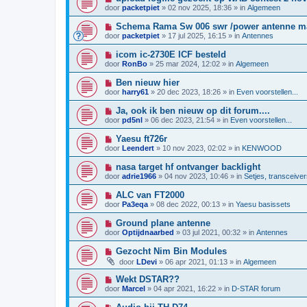
w
t
i
i
door
packetpiet
»
02 nov 2025, 18:36
» in
Algemeen
b
e
c
e
u
h
N
Schema Rama Sw 006 swr /power antenne m
r
w
t
i
i
door
packetpiet
»
17 jul 2025, 16:15
» in
Antennes
b
e
c
e
u
h
N
icom ic-2730E ICF besteld
r
w
t
i
i
door
RonBo
»
25 mar 2024, 12:02
» in
Algemeen
b
e
c
e
u
h
N
Ben nieuw hier
r
w
t
i
i
door
harry61
»
20 dec 2023, 18:26
» in
Even voorstellen...
b
e
c
e
u
h
N
Ja, ook ik ben nieuw op dit forum....
r
w
t
i
i
door
pd5nl
»
06 dec 2023, 21:54
» in
Even voorstellen...
b
e
c
e
u
h
N
Yaesu ft726r
r
w
t
i
i
door
Leendert
»
10 nov 2023, 02:02
» in
KENWOOD
b
e
c
e
u
h
N
nasa target hf ontvanger backlight
r
w
t
i
i
door
adrie1966
»
04 nov 2023, 10:46
» in
Setjes, transceiver
b
e
c
e
u
h
N
ALC van FT2000
r
w
t
i
i
door
Pa3eqa
»
08 dec 2022, 00:13
» in
Yaesu basissets
b
e
c
e
u
h
N
Ground plane antenne
r
w
t
i
i
door
Optijdnaarbed
»
03 jul 2021, 00:32
» in
Antennes
b
e
c
e
u
h
N
Gezocht Nim Bin Modules
r
w
t
i
i
door
LDevi
»
06 apr 2021, 01:13
» in
Algemeen
b
e
c
e
u
h
N
Wekt DSTAR??
r
w
t
i
i
door
Marcel
»
04 apr 2021, 16:22
» in
D-STAR forum
b
e
c
e
u
h
N