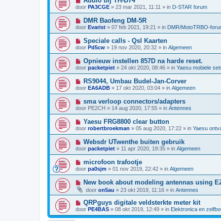
Audio bij TH-D74
r
w
t
i
i
door
PA3CGE
»
23 mar 2021, 11:11
» in
D-STAR forum
b
e
c
e
u
h
N
DMR Baofeng DM-5R
r
w
t
i
i
door
Evarist
»
07 feb 2021, 19:21
» in
DMR/MotoTRBO-foru
b
e
c
e
u
h
N
Speciale calls - Qsl Kaarten
r
w
t
i
i
door
Pd5cw
»
19 nov 2020, 20:32
» in
Algemeen
b
e
c
e
u
h
N
Opnieuw instellen 857D na harde reset.
r
w
t
i
i
door
packetpiet
»
24 okt 2020, 08:46
» in
Yaesu mobiele set
b
e
c
e
u
h
N
RS9044, Umbau Budel-Jan-Corver
r
w
t
i
i
door
EA6ADB
»
17 okt 2020, 03:04
» in
Algemeen
b
e
c
e
u
h
N
sma verloop connectors/adapters
r
w
t
i
i
door
PE2CH
»
14 aug 2020, 17:55
» in
Antennes
b
e
c
e
u
h
N
Yaesu FRG8800 clear button
r
w
t
i
i
door
robertbroekman
»
05 aug 2020, 17:22
» in
Yaesu ontv
b
e
c
e
u
h
N
Websdr UTwenthe buiten gebruik
r
w
t
i
i
door
packetpiet
»
11 apr 2020, 19:35
» in
Algemeen
b
e
c
e
u
h
N
microfoon trafootje
r
w
t
i
i
door
pa0sjm
»
01 nov 2019, 22:42
» in
Algemeen
b
e
c
e
u
h
N
New book about modeling antennas using 
r
w
t
i
i
door
on5au
»
23 okt 2019, 11:16
» in
Antennes
b
e
c
e
u
h
N
QRPguys digitale veldsterkte meter kit
r
w
t
i
i
door
PE4BAS
»
08 okt 2019, 12:49
» in
Elektronica en zelfb
b
e
c
e
u
h