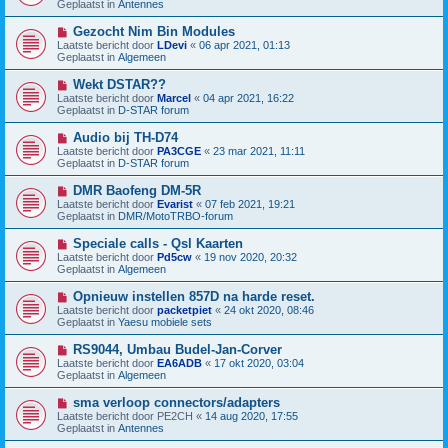
t
Geplaatst in
Antennes
r
u
i
w
N
Gezocht Nim Bin Modules
c
b
i
h
Laatste bericht door
LDevi
«
06 apr 2021, 01:13
e
e
t
Geplaatst in
Algemeen
r
u
i
w
N
Wekt DSTAR??
c
b
i
h
Laatste bericht door
Marcel
«
04 apr 2021, 16:22
e
e
t
Geplaatst in
D-STAR forum
r
u
i
w
N
Audio bij TH-D74
c
b
i
h
Laatste bericht door
PA3CGE
«
23 mar 2021, 11:11
e
e
t
Geplaatst in
D-STAR forum
r
u
i
w
N
DMR Baofeng DM-5R
c
b
i
h
Laatste bericht door
Evarist
«
07 feb 2021, 19:21
e
e
t
Geplaatst in
DMR/MotoTRBO-forum
r
u
i
w
N
Speciale calls - Qsl Kaarten
c
b
i
h
Laatste bericht door
Pd5cw
«
19 nov 2020, 20:32
e
e
t
Geplaatst in
Algemeen
r
u
i
w
N
Opnieuw instellen 857D na harde reset.
c
b
i
h
Laatste bericht door
packetpiet
«
24 okt 2020, 08:46
e
e
t
Geplaatst in
Yaesu mobiele sets
r
u
i
w
N
RS9044, Umbau Budel-Jan-Corver
c
b
i
h
Laatste bericht door
EA6ADB
«
17 okt 2020, 03:04
e
e
t
Geplaatst in
Algemeen
r
u
i
w
N
sma verloop connectors/adapters
c
b
i
h
Laatste bericht door
PE2CH
«
14 aug 2020, 17:55
e
e
t
Geplaatst in
Antennes
r
u
i
w