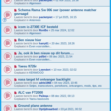
Laatste bericht door
packetpiet
«
02 nov 2025, 18:36
e
e
t
Geplaatst in
Algemeen
r
u
i
w
N
Schema Rama Sw 006 swr /power antenne matcher
c
b
i
h
gevraagd
e
e
t
Laatste bericht door
r
packetpiet
«
17 jul 2025, 16:15
u
Geplaatst in
i
Antennes
w
c
b
h
N
icom ic-2730E ICF besteld
e
t
i
Laatste bericht door
r
RonBo
«
25 mar 2024, 12:02
e
Geplaatst in
i
Algemeen
u
c
w
h
N
Ben nieuw hier
b
t
i
Laatste bericht door
harry61
«
20 dec 2023, 18:26
e
e
Geplaatst in
Even voorstellen...
r
u
i
w
N
Ja, ook ik ben nieuw op dit forum....
c
b
i
h
Laatste bericht door
pd5nl
«
06 dec 2023, 21:54
e
e
t
Geplaatst in
Even voorstellen...
r
u
i
w
N
Yaesu ft726r
c
b
i
h
Laatste bericht door
Leendert
«
10 nov 2023, 02:02
e
e
t
Geplaatst in
KENWOOD
r
u
i
w
N
nasa target hf ontvanger backlight
c
b
i
h
Laatste bericht door
adrie1966
«
04 nov 2023, 10:46
e
e
t
Geplaatst in
Setjes, transceivers, portofoons, ontvangers, mods, tips, etc
r
u
i
w
N
ALC van FT2000
c
b
i
h
Laatste bericht door
Pa3eqa
«
08 dec 2022, 00:13
e
e
t
Geplaatst in
Yaesu basissets
r
u
i
w
N
Ground plane antenne
c
b
i
h
Laatste bericht door
Optijdnaarbed
«
03 jul 2021, 00:32
e
e