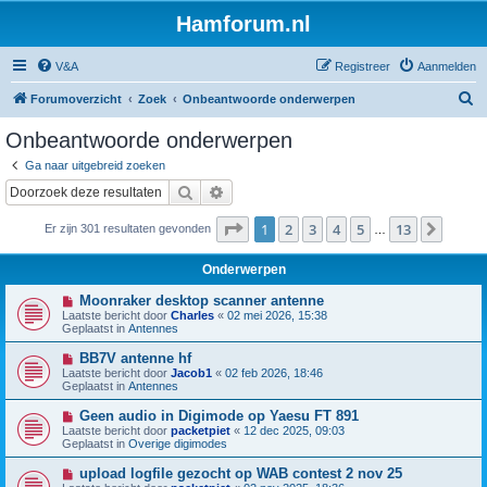
Hamforum.nl
V&A
Registreer
Aanmelden
Z
Forumoverzicht
Zoek
Onbeantwoorde onderwerpen
o
Onbeantwoorde onderwerpen
e
Ga naar uitgebreid zoeken
k
Zoek
Uitgebreid zoeken
Pagina
1
van
13
1
2
3
4
5
13
Volge
Er zijn 301 resultaten gevonden
…
Onderwerpen
N
Moonraker desktop scanner antenne
i
Laatste bericht door
Charles
«
02 mei 2026, 15:38
e
Geplaatst in
Antennes
u
w
N
BB7V antenne hf
b
i
Laatste bericht door
Jacob1
«
02 feb 2026, 18:46
e
e
Geplaatst in
Antennes
r
u
i
w
N
Geen audio in Digimode op Yaesu FT 891
c
b
i
h
Laatste bericht door
packetpiet
«
12 dec 2025, 09:03
e
e
t
Geplaatst in
Overige digimodes
r
u
i
w
N
upload logfile gezocht op WAB contest 2 nov 25
c
b
i
h