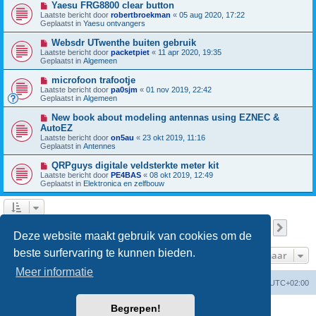
N
Yaesu FRG8800 clear button
c
b
i
h
Laatste bericht door
robertbroekman
«
05 aug 2020, 17:22
e
e
t
Geplaatst in
Yaesu ontvangers
r
u
i
w
N
Websdr UTwenthe buiten gebruik
c
b
i
h
Laatste bericht door
packetpiet
«
11 apr 2020, 19:35
e
e
t
Geplaatst in
Algemeen
r
u
i
w
N
microfoon trafootje
c
b
i
h
Laatste bericht door
pa0sjm
«
01 nov 2019, 22:42
e
e
t
Geplaatst in
Algemeen
r
u
i
w
N
New book about modeling antennas using EZNEC &
c
b
i
h
AutoEZ
e
e
t
Laatste bericht door
r
on5au
«
23 okt 2019, 11:16
u
Geplaatst in
i
Antennes
w
c
b
h
N
QRPguys digitale veldsterkte meter kit
e
t
i
Laatste bericht door
r
PE4BAS
«
08 okt 2019, 12:49
e
Geplaatst in
i
Elektronica en zelfbouw
u
c
w
h
b
t
e
r
Pagina
1
van
13
1
2
3
4
5
13
Volge
Er zijn 301 resultaten gevonden
…
i
Deze website maakt gebruik van cookies om de
c
h
beste surfervaring te kunnen bieden.
Ga naar
t
Meer informatie
Forumoverzicht
Verwijder cookies
Alle tijden zijn
UTC+02:00
Begrepen!
Powered by
phpBB
® Forum Software © phpBB Limited