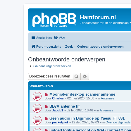
Hamforum.nl
Zendamateur forum en elektronica 
Snelle links
V&A
Forumoverzicht
Zoek
Onbeantwoorde onderwerpen
Onbeantwoorde onderwerpen
Ga naar uitgebreid zoeken
Zoek
Uitgebreid zoeken
ONDERWERPEN
N
Moonraker desktop scanner antenne
i
door
Charles
»
02 mei 2026, 15:38
» in
Antennes
e
u
N
BB7V antenne hf
w
i
door
Jacob1
»
02 feb 2026, 18:46
» in
Antennes
b
e
e
u
N
Geen audio in Digimode op Yaesu FT 891
r
w
i
i
door
packetpiet
»
12 dec 2025, 09:03
» in
Overige digimode
b
e
c
e
u
h
N
upload logfile gezocht op WAB contest 2 nov
r