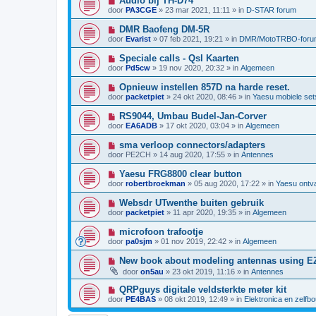
Audio bij TH-D74
r
w
t
i
i
door
PA3CGE
»
23 mar 2021, 11:11
» in
D-STAR forum
b
e
c
e
u
h
N
DMR Baofeng DM-5R
r
w
t
i
i
door
Evarist
»
07 feb 2021, 19:21
» in
DMR/MotoTRBO-foru
b
e
c
e
u
h
N
Speciale calls - Qsl Kaarten
r
w
t
i
i
door
Pd5cw
»
19 nov 2020, 20:32
» in
Algemeen
b
e
c
e
u
h
N
Opnieuw instellen 857D na harde reset.
r
w
t
i
i
door
packetpiet
»
24 okt 2020, 08:46
» in
Yaesu mobiele set
b
e
c
e
u
h
N
RS9044, Umbau Budel-Jan-Corver
r
w
t
i
i
door
EA6ADB
»
17 okt 2020, 03:04
» in
Algemeen
b
e
c
e
u
h
N
sma verloop connectors/adapters
r
w
t
i
i
door
PE2CH
»
14 aug 2020, 17:55
» in
Antennes
b
e
c
e
u
h
N
Yaesu FRG8800 clear button
r
w
t
i
i
door
robertbroekman
»
05 aug 2020, 17:22
» in
Yaesu ontv
b
e
c
e
u
h
N
Websdr UTwenthe buiten gebruik
r
w
t
i
i
door
packetpiet
»
11 apr 2020, 19:35
» in
Algemeen
b
e
c
e
u
h
N
microfoon trafootje
r
w
t
i
i
door
pa0sjm
»
01 nov 2019, 22:42
» in
Algemeen
b
e
c
e
u
h
N
New book about modeling antennas using 
r
w
t
i
i
door
on5au
»
23 okt 2019, 11:16
» in
Antennes
b
e
c
e
u
h
N
QRPguys digitale veldsterkte meter kit
r
w
t
i
i
door
PE4BAS
»
08 okt 2019, 12:49
» in
Elektronica en zelfb
b
e
c
e
u
h