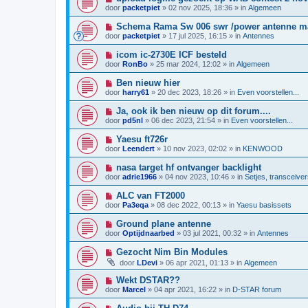
w
t
i
i
door
packetpiet
»
02 nov 2025, 18:36
» in
Algemeen
b
e
c
e
u
h
N
Schema Rama Sw 006 swr /power antenne m
r
w
t
i
i
door
packetpiet
»
17 jul 2025, 16:15
» in
Antennes
b
e
c
e
u
h
N
icom ic-2730E ICF besteld
r
w
t
i
i
door
RonBo
»
25 mar 2024, 12:02
» in
Algemeen
b
e
c
e
u
h
N
Ben nieuw hier
r
w
t
i
i
door
harry61
»
20 dec 2023, 18:26
» in
Even voorstellen...
b
e
c
e
u
h
N
Ja, ook ik ben nieuw op dit forum....
r
w
t
i
i
door
pd5nl
»
06 dec 2023, 21:54
» in
Even voorstellen...
b
e
c
e
u
h
N
Yaesu ft726r
r
w
t
i
i
door
Leendert
»
10 nov 2023, 02:02
» in
KENWOOD
b
e
c
e
u
h
N
nasa target hf ontvanger backlight
r
w
t
i
i
door
adrie1966
»
04 nov 2023, 10:46
» in
Setjes, transceiver
b
e
c
e
u
h
N
ALC van FT2000
r
w
t
i
i
door
Pa3eqa
»
08 dec 2022, 00:13
» in
Yaesu basissets
b
e
c
e
u
h
N
Ground plane antenne
r
w
t
i
i
door
Optijdnaarbed
»
03 jul 2021, 00:32
» in
Antennes
b
e
c
e
u
h
N
Gezocht Nim Bin Modules
r
w
t
i
i
door
LDevi
»
06 apr 2021, 01:13
» in
Algemeen
b
e
c
e
u
h
N
Wekt DSTAR??
r
w
t
i
i
door
Marcel
»
04 apr 2021, 16:22
» in
D-STAR forum
b
e
c
e
u
h
N