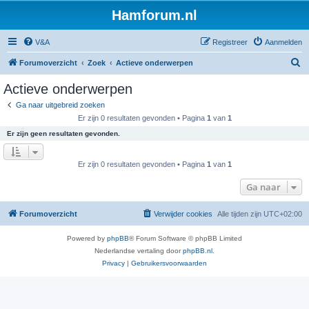
Hamforum.nl
V&A
Registreer
Aanmelden
Z
Forumoverzicht
Zoek
Actieve onderwerpen
o
Actieve onderwerpen
e
Ga naar uitgebreid zoeken
k
Er zijn 0 resultaten gevonden • Pagina
1
van
1
Er zijn geen resultaten gevonden.
Er zijn 0 resultaten gevonden • Pagina
1
van
1
Ga naar
Forumoverzicht
Verwijder cookies
Alle tijden zijn
UTC+02:00
Powered by
phpBB
® Forum Software © phpBB Limited
Nederlandse vertaling door
phpBB.nl
.
Privacy
|
Gebruikersvoorwaarden