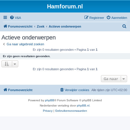
Hamforum.nl
V&A
Registreer
Aanmelden
Z
Forumoverzicht
Zoek
Actieve onderwerpen
o
Actieve onderwerpen
e
Ga naar uitgebreid zoeken
k
Er zijn 0 resultaten gevonden • Pagina
1
van
1
Er zijn geen resultaten gevonden.
Er zijn 0 resultaten gevonden • Pagina
1
van
1
Ga naar
Forumoverzicht
Verwijder cookies
Alle tijden zijn
UTC+02:00
Powered by
phpBB
® Forum Software © phpBB Limited
Nederlandse vertaling door
phpBB.nl
.
Privacy
|
Gebruikersvoorwaarden