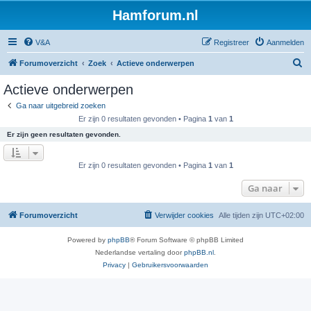
Hamforum.nl
V&A
Registreer
Aanmelden
Z
Forumoverzicht
Zoek
Actieve onderwerpen
o
Actieve onderwerpen
e
Ga naar uitgebreid zoeken
k
Er zijn 0 resultaten gevonden • Pagina
1
van
1
Er zijn geen resultaten gevonden.
Er zijn 0 resultaten gevonden • Pagina
1
van
1
Ga naar
Forumoverzicht
Verwijder cookies
Alle tijden zijn
UTC+02:00
Powered by
phpBB
® Forum Software © phpBB Limited
Nederlandse vertaling door
phpBB.nl
.
Privacy
|
Gebruikersvoorwaarden