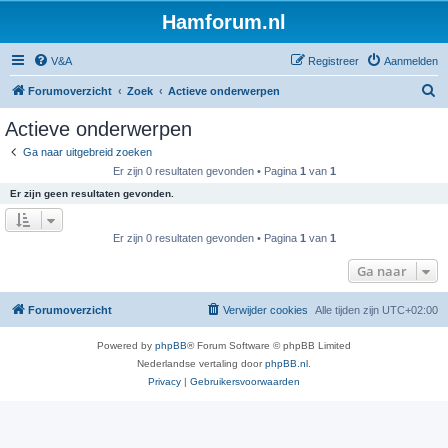
Hamforum.nl
V&A
Registreer
Aanmelden
Z
Forumoverzicht
Zoek
Actieve onderwerpen
o
Actieve onderwerpen
e
Ga naar uitgebreid zoeken
k
Er zijn 0 resultaten gevonden • Pagina
1
van
1
Er zijn geen resultaten gevonden.
Er zijn 0 resultaten gevonden • Pagina
1
van
1
Ga naar
Forumoverzicht
Verwijder cookies
Alle tijden zijn
UTC+02:00
Powered by
phpBB
® Forum Software © phpBB Limited
Nederlandse vertaling door
phpBB.nl
.
Privacy
|
Gebruikersvoorwaarden