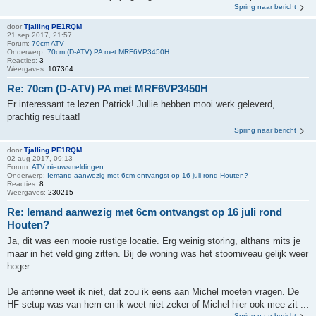
Spring naar bericht
door
Tjalling PE1RQM
21 sep 2017, 21:57
Forum:
70cm ATV
Onderwerp:
70cm (D-ATV) PA met MRF6VP3450H
Reacties:
3
Weergaves:
107364
Re: 70cm (D-ATV) PA met MRF6VP3450H
Er interessant te lezen Patrick! Jullie hebben mooi werk geleverd,
prachtig resultaat!
Spring naar bericht
door
Tjalling PE1RQM
02 aug 2017, 09:13
Forum:
ATV nieuwsmeldingen
Onderwerp:
Iemand aanwezig met 6cm ontvangst op 16 juli rond Houten?
Reacties:
8
Weergaves:
230215
Re: Iemand aanwezig met 6cm ontvangst op 16 juli rond
Houten?
Ja, dit was een mooie rustige locatie. Erg weinig storing, althans mits je
maar in het veld ging zitten. Bij de woning was het stoorniveau gelijk weer
hoger.
De antenne weet ik niet, dat zou ik eens aan Michel moeten vragen. De
HF setup was van hem en ik weet niet zeker of Michel hier ook mee zit ...
Spring naar bericht