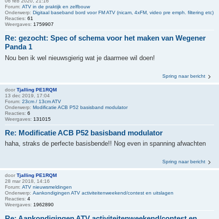
06 feb 2020, 21:16
Forum:
ATV in de praktijk en zelfbouw
Onderwerp:
Digitaal baseband bord voor FM ATV (nicam, 4xFM, video pre emph. filtering etc)
Reacties:
61
Weergaves:
1759907
Re: gezocht: Spec of schema voor het maken van Wegener
Panda 1
Nou ben ik wel nieuwsgierig wat je daarmee wil doen!
Spring naar bericht
door
Tjalling PE1RQM
13 dec 2019, 17:04
Forum:
23cm / 13cm ATV
Onderwerp:
Modificatie ACB P52 basisband modulator
Reacties:
6
Weergaves:
131015
Re: Modificatie ACB P52 basisband modulator
haha, straks de perfecte basisbende!! Nog even in spanning afwachten
Spring naar bericht
door
Tjalling PE1RQM
28 mar 2018, 14:16
Forum:
ATV nieuwsmeldingen
Onderwerp:
Aankondigingen ATV activiteitenweekend/contest en uitslagen
Reacties:
4
Weergaves:
1962890
Re: Aankondigingen ATV activiteitenweekend/contest en