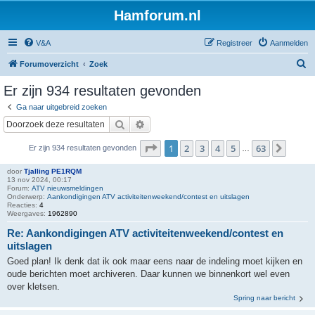
Hamforum.nl
V&A
Registreer
Aanmelden
Z
Forumoverzicht
Zoek
o
Er zijn 934 resultaten gevonden
e
Ga naar uitgebreid zoeken
k
Zoek
Uitgebreid zoeken
Pagina
1
van
63
1
2
3
4
5
63
Volge
Er zijn 934 resultaten gevonden
…
door
Tjalling PE1RQM
13 nov 2024, 00:17
Forum:
ATV nieuwsmeldingen
Onderwerp:
Aankondigingen ATV activiteitenweekend/contest en uitslagen
Reacties:
4
Weergaves:
1962890
Re: Aankondigingen ATV activiteitenweekend/contest en
uitslagen
Goed plan! Ik denk dat ik ook maar eens naar de indeling moet kijken en
oude berichten moet archiveren. Daar kunnen we binnenkort wel even
over kletsen.
Spring naar bericht