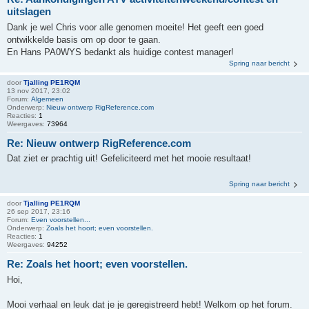
uitslagen
Dank je wel Chris voor alle genomen moeite! Het geeft een goed
ontwikkelde basis om op door te gaan.
En Hans PA0WYS bedankt als huidige contest manager!
Spring naar bericht
door
Tjalling PE1RQM
13 nov 2017, 23:02
Forum:
Algemeen
Onderwerp:
Nieuw ontwerp RigReference.com
Reacties:
1
Weergaves:
73964
Re: Nieuw ontwerp RigReference.com
Dat ziet er prachtig uit! Gefeliciteerd met het mooie resultaat!
Spring naar bericht
door
Tjalling PE1RQM
26 sep 2017, 23:16
Forum:
Even voorstellen...
Onderwerp:
Zoals het hoort; even voorstellen.
Reacties:
1
Weergaves:
94252
Re: Zoals het hoort; even voorstellen.
Hoi,
Mooi verhaal en leuk dat je je geregistreerd hebt! Welkom op het forum.