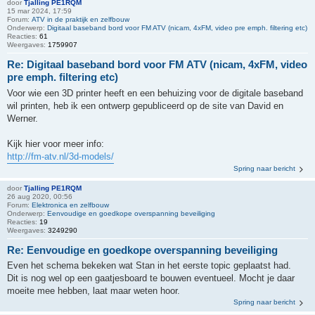
door
Tjalling PE1RQM
15 mar 2024, 17:59
Forum:
ATV in de praktijk en zelfbouw
Onderwerp:
Digitaal baseband bord voor FM ATV (nicam, 4xFM, video pre emph. filtering etc)
Reacties:
61
Weergaves:
1759907
Re: Digitaal baseband bord voor FM ATV (nicam, 4xFM, video
pre emph. filtering etc)
Voor wie een 3D printer heeft en een behuizing voor de digitale baseband
wil printen, heb ik een ontwerp gepubliceerd op de site van David en
Werner.
Kijk hier voor meer info:
http://fm-atv.nl/3d-models/
Spring naar bericht
door
Tjalling PE1RQM
26 aug 2020, 00:56
Forum:
Elektronica en zelfbouw
Onderwerp:
Eenvoudige en goedkope overspanning beveiliging
Reacties:
19
Weergaves:
3249290
Re: Eenvoudige en goedkope overspanning beveiliging
Even het schema bekeken wat Stan in het eerste topic geplaatst had.
Dit is nog wel op een gaatjesboard te bouwen eventueel. Mocht je daar
moeite mee hebben, laat maar weten hoor.
Spring naar bericht