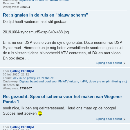
Reacties:
18
Weergaves:
386094
Re: signalen in de ruis en "blauw scherm"
De tijd heeft wederom niet stil gestaan.
20191004-syncsmurf5-dsp-640x488.jpg
Er is nu een DSP versie van de sync generator. Deze noemen we DSP-
Syncsmurf. Hiermee kun je nóg beter verschillende soorten signalen uit
de ruis vissen tijdens bijvoorbeeld ATV contesten, of DX-en met video.
En ook deze ...
Spring naar bericht
door
Tjalling PE1RQM
06 feb 2020, 21:32
Forum:
ATV in de praktijk en zelfbouw
Onderwerp:
Digitaal baseband bord voor FM ATV (nicam, 4xFM, video pre emph. filtering etc)
Reacties:
61
Weergaves:
1759907
Re: gezocht: Spec of schema voor het maken van Wegener
Panda 1
oooh nice, ik ben erg geïnteresseerd. Houd ons maar op de hoogte!
Succes met zoeken
Spring naar bericht
door
Tjalling PE1RQM