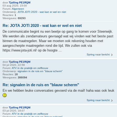
door
Tjalling PE1RQM
03 aug 2020, 15:00
Forum:
Algemeen
Onderwerp:
JOTA JOTI 2020 - wat kan er wel en niet
Reacties:
1
Weergaves:
69293
Re: JOTA JOTI 2020 - wat kan er wel en niet
De communicatie begint nu een beetje op gang te komen voor Steenwijk.
We werden als zendamateurs gevraagd wat wij vinden wat het beste past
binnen de maatregelen. Maar we moeten ook rekening houden met
aangescherpte maatregelen rond die tijd. We zullen ook via
https://www.jota-joti.nl/ op de hoogte ...
Spring naar bericht
door
Tjalling PE1RQM
04 jul 2020, 22:58
Forum:
ATV in de praktijk en zelfbouw
Onderwerp:
signalen in de ruis en "blauw scherm"
Reacties:
18
Weergaves:
386094
Re: signalen in de ruis en "blauw scherm"
En we hebben leuke conversaties gevoerd via de mail! haha was ook leuk
Spring naar bericht
door
Tjalling PE1RQM
03 jul 2020, 18:07
Forum:
ATV in de praktijk en zelfbouw
Onderwerp:
signalen in de ruis en "blauw scherm"