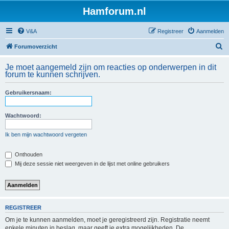
Hamforum.nl
V&A
Registreer
Aanmelden
Z
Forumoverzicht
o
Je moet aangemeld zijn om reacties op onderwerpen in dit
e
forum te kunnen schrijven.
k
Gebruikersnaam:
Wachtwoord:
Ik ben mijn wachtwoord vergeten
Onthouden
Mij deze sessie niet weergeven in de lijst met online gebruikers
REGISTREER
Om je te kunnen aanmelden, moet je geregistreerd zijn. Registratie neemt
enkele minuten in beslag, maar geeft je extra mogelijkheden. De