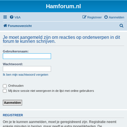
Hamforum.nl
V&A
Registreer
Aanmelden
Z
Forumoverzicht
o
Je moet aangemeld zijn om reacties op onderwerpen in dit
e
forum te kunnen schrijven.
k
Gebruikersnaam:
Wachtwoord:
Ik ben mijn wachtwoord vergeten
Onthouden
Mij deze sessie niet weergeven in de lijst met online gebruikers
REGISTREER
Om je te kunnen aanmelden, moet je geregistreerd zijn. Registratie neemt
enkele minuten in beslag, maar geeft je extra mogelijkheden. De