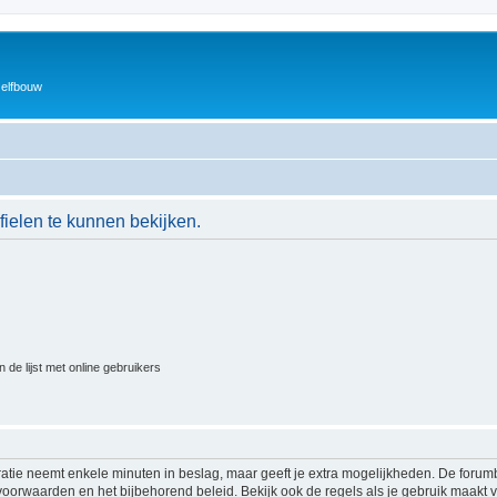
zelfbouw
ielen te kunnen bekijken.
 de lijst met online gebruikers
ratie neemt enkele minuten in beslag, maar geeft je extra mogelijkheden. De foru
voorwaarden en het bijbehorend beleid. Bekijk ook de regels als je gebruik maakt v