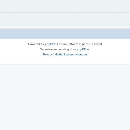
Powered by
phpBB
® Forum Software © phpBB Limited
Nederlandse vertaling door
phpBB.nl
.
Privacy
|
Gebruikersvoorwaarden