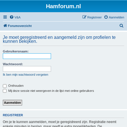
Hamforum.nl
V&A
Registreer
Aanmelden
Z
Forumoverzicht
o
Je moet geregistreerd en aangemeld zijn om profielen te
e
kunnen bekijken.
k
Gebruikersnaam:
Wachtwoord:
Ik ben mijn wachtwoord vergeten
Onthouden
Mij deze sessie niet weergeven in de lijst met online gebruikers
REGISTREER
Om je te kunnen aanmelden, moet je geregistreerd zijn. Registratie neemt
enkele minuten in beslag, maar geeft je extra mogelijkheden. De