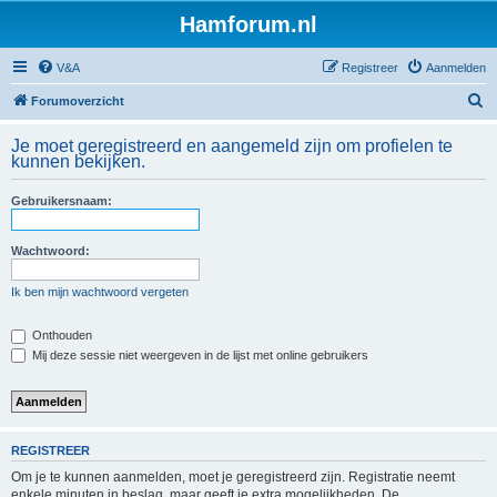
Hamforum.nl
V&A
Registreer
Aanmelden
Z
Forumoverzicht
o
Je moet geregistreerd en aangemeld zijn om profielen te
e
kunnen bekijken.
k
Gebruikersnaam:
Wachtwoord:
Ik ben mijn wachtwoord vergeten
Onthouden
Mij deze sessie niet weergeven in de lijst met online gebruikers
REGISTREER
Om je te kunnen aanmelden, moet je geregistreerd zijn. Registratie neemt
enkele minuten in beslag, maar geeft je extra mogelijkheden. De