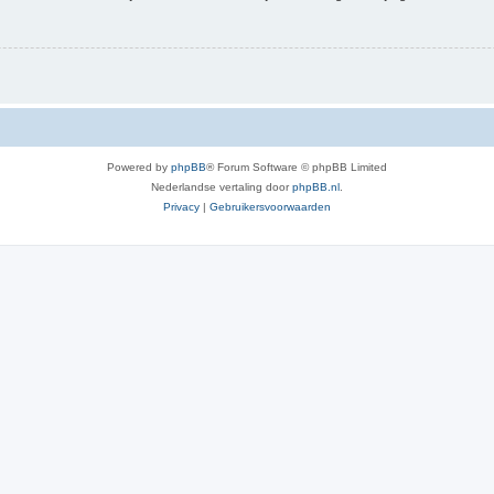
Powered by
phpBB
® Forum Software © phpBB Limited
Nederlandse vertaling door
phpBB.nl
.
Privacy
|
Gebruikersvoorwaarden