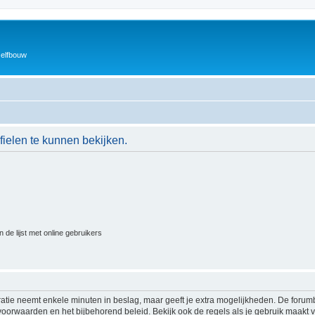
zelfbouw
ielen te kunnen bekijken.
 de lijst met online gebruikers
ratie neemt enkele minuten in beslag, maar geeft je extra mogelijkheden. De foru
voorwaarden en het bijbehorend beleid. Bekijk ook de regels als je gebruik maakt v