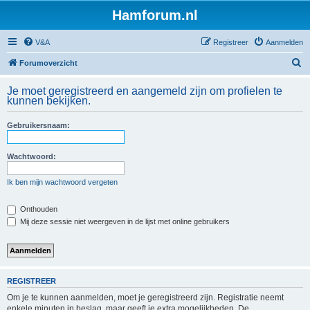
Hamforum.nl
V&A
Registreer
Aanmelden
Z
Forumoverzicht
o
Je moet geregistreerd en aangemeld zijn om profielen te
e
kunnen bekijken.
k
Gebruikersnaam:
Wachtwoord:
Ik ben mijn wachtwoord vergeten
Onthouden
Mij deze sessie niet weergeven in de lijst met online gebruikers
REGISTREER
Om je te kunnen aanmelden, moet je geregistreerd zijn. Registratie neemt
enkele minuten in beslag, maar geeft je extra mogelijkheden. De