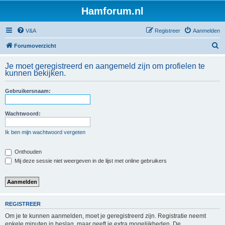
Hamforum.nl
V&A
Registreer
Aanmelden
Z
Forumoverzicht
o
Je moet geregistreerd en aangemeld zijn om profielen te
e
kunnen bekijken.
k
Gebruikersnaam:
Wachtwoord:
Ik ben mijn wachtwoord vergeten
Onthouden
Mij deze sessie niet weergeven in de lijst met online gebruikers
REGISTREER
Om je te kunnen aanmelden, moet je geregistreerd zijn. Registratie neemt
enkele minuten in beslag, maar geeft je extra mogelijkheden. De