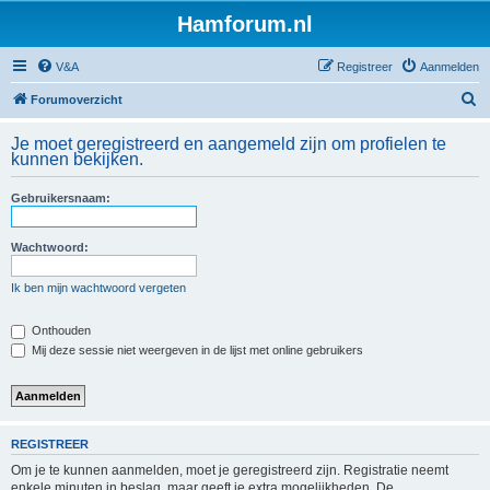
Hamforum.nl
V&A
Registreer
Aanmelden
Z
Forumoverzicht
o
Je moet geregistreerd en aangemeld zijn om profielen te
e
kunnen bekijken.
k
Gebruikersnaam:
Wachtwoord:
Ik ben mijn wachtwoord vergeten
Onthouden
Mij deze sessie niet weergeven in de lijst met online gebruikers
REGISTREER
Om je te kunnen aanmelden, moet je geregistreerd zijn. Registratie neemt
enkele minuten in beslag, maar geeft je extra mogelijkheden. De