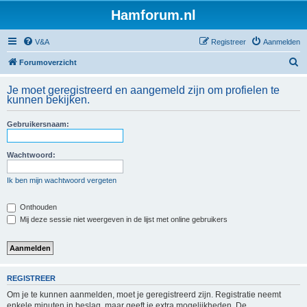
Hamforum.nl
V&A
Registreer
Aanmelden
Z
Forumoverzicht
o
Je moet geregistreerd en aangemeld zijn om profielen te
e
kunnen bekijken.
k
Gebruikersnaam:
Wachtwoord:
Ik ben mijn wachtwoord vergeten
Onthouden
Mij deze sessie niet weergeven in de lijst met online gebruikers
REGISTREER
Om je te kunnen aanmelden, moet je geregistreerd zijn. Registratie neemt
enkele minuten in beslag, maar geeft je extra mogelijkheden. De