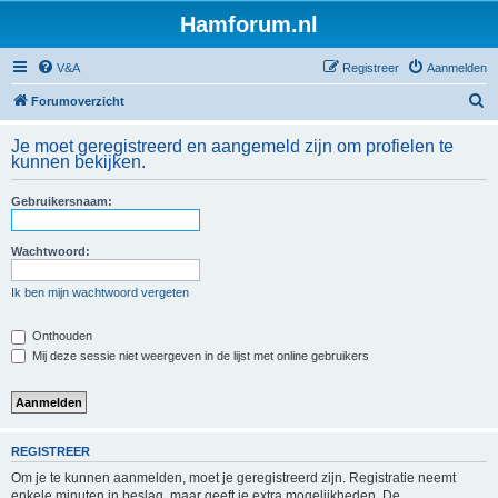
Hamforum.nl
V&A
Registreer
Aanmelden
Z
Forumoverzicht
o
Je moet geregistreerd en aangemeld zijn om profielen te
e
kunnen bekijken.
k
Gebruikersnaam:
Wachtwoord:
Ik ben mijn wachtwoord vergeten
Onthouden
Mij deze sessie niet weergeven in de lijst met online gebruikers
REGISTREER
Om je te kunnen aanmelden, moet je geregistreerd zijn. Registratie neemt
enkele minuten in beslag, maar geeft je extra mogelijkheden. De