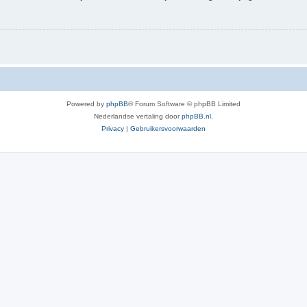
Powered by
phpBB
® Forum Software © phpBB Limited
Nederlandse vertaling door
phpBB.nl
.
Privacy
|
Gebruikersvoorwaarden