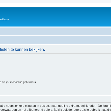
zelfbouw
ielen te kunnen bekijken.
 de lijst met online gebruikers
ratie neemt enkele minuten in beslag, maar geeft je extra mogelijkheden. De foru
voorwaarden en het bijbehorend beleid. Bekijk ook de regels als je gebruik maakt v