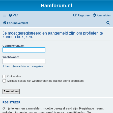
Hamforum.nl
V&A
Registreer
Aanmelden
Z
Forumoverzicht
o
Je moet geregistreerd en aangemeld zijn om profielen te
e
kunnen bekijken.
k
Gebruikersnaam:
Wachtwoord:
Ik ben mijn wachtwoord vergeten
Onthouden
Mij deze sessie niet weergeven in de lijst met online gebruikers
REGISTREER
Om je te kunnen aanmelden, moet je geregistreerd zijn. Registratie neemt
enkele minuten in beslag, maar geeft je extra mogelijkheden. De