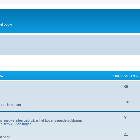
zelfbouw
UW
ONDERWERPEN
O
86
n
O
128
d
omfilters, etc
n
e
O
91
d
r
Voor nieuwsfeiten gebruik je het bovenstaande subforum.
3cm ATV en hoger
n
e
w
d
O
21
r
e
4m band