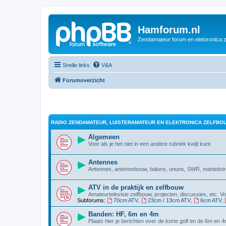
Hamforum.nl
Zendamateur forum en elektronica 
Snelle links
V&A
Forumoverzicht
RADIO ZENDAMATEUR, LUISTERAMATEUR EN ELEKTRONICA ZELFBO
Algemeen
Voor als je het niet in een andere rubriek kwijt kunt
Antennes
Antennes, antennebouw, baluns, ununs, SWR, mantelstro
ATV in de praktijk en zelfbouw
Amateurtelevisie zelfbouw, projecten, discussies, etc. 
Subforums:
70cm ATV
,
23cm / 13cm ATV
,
6cm ATV
,
Banden: HF, 6m en 4m
Plaats hier je berichten over de korte golf en de 6m en 