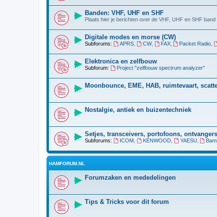
Banden: VHF, UHF en SHF
Plaats hier je berichten over de VHF, UHF en SHF band (
Digitale modes en morse (CW)
Subforums:
APRS
,
CW
,
FAX
,
Packet Radio
,
Elektronica en zelfbouw
Subforum:
Project "zelfbouw spectrum analyzer"
Moonbounce, EME, HAB, ruimtevaart, scatter
Nostalgie, antiek en buizentechniek
Setjes, transceivers, portofoons, ontvangers
Subforums:
ICOM
,
KENWOOD
,
YAESU
,
Bami
HAMFORUM.NL
Forumzaken en mededelingen
Tips & Tricks voor dit forum