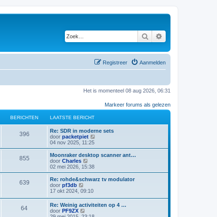
Zoek
Uitgebreid zoeken
Registreer
Aanmelden
Het is momenteel 08 aug 2026, 06:31
Markeer forums als gelezen
BERICHTEN
LAATSTE BERICHT
L
Re: SDR in moderne sets
B
396
a
B
door
packetpiet
a
e
04 nov 2025, 11:25
e
t
k
s
i
L
Moonraker desktop scanner ant…
B
855
r
t
j
a
B
door
Charles
e
k
a
e
02 mei 2026, 15:38
e
i
b
l
t
k
e
a
s
i
L
Re: rohde&schwarz tv modulator
B
639
r
r
a
c
t
j
a
B
door
pf3db
i
t
e
k
a
e
17 okt 2024, 09:10
e
c
s
i
b
l
h
t
k
h
t
e
a
s
i
L
Re: Weinig activiteiten op 4 …
t
e
r
r
a
B
64
c
t
j
t
a
B
door
PF9ZX
b
i
t
e
k
a
e
29 mei 2015, 23:18