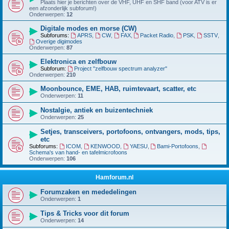
Plaats hier je berichten over de VHF, UHF en SHF band (voor ATV is er
een afzonderlijk subforum!)
Onderwerpen:
12
Digitale modes en morse (CW)
Subforums:
APRS
,
CW
,
FAX
,
Packet Radio
,
PSK
,
SSTV
,
Overige digimodes
Onderwerpen:
87
Elektronica en zelfbouw
Subforum:
Project "zelfbouw spectrum analyzer"
Onderwerpen:
210
Moonbounce, EME, HAB, ruimtevaart, scatter, etc
Onderwerpen:
11
Nostalgie, antiek en buizentechniek
Onderwerpen:
25
Setjes, transceivers, portofoons, ontvangers, mods, tips,
etc
Subforums:
ICOM
,
KENWOOD
,
YAESU
,
Bami-Portofoons
,
Schema's van hand- en tafelmicrofoons
Onderwerpen:
106
Hamforum.nl
Forumzaken en mededelingen
Onderwerpen:
1
Tips & Tricks voor dit forum
Onderwerpen:
14