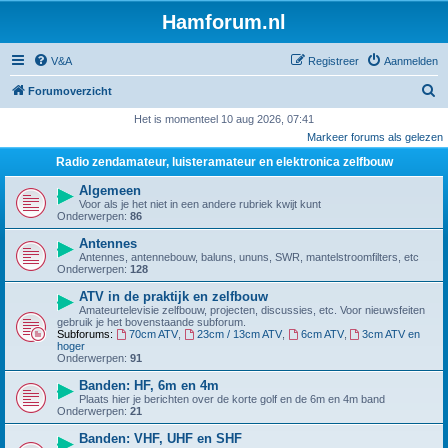
Hamforum.nl
V&A
Registreer
Aanmelden
Z
Forumoverzicht
o
Het is momenteel 10 aug 2026, 07:41
Markeer forums als gelezen
e
Radio zendamateur, luisteramateur en elektronica zelfbouw
k
Algemeen
Voor als je het niet in een andere rubriek kwijt kunt
Onderwerpen:
86
Antennes
Antennes, antennebouw, baluns, ununs, SWR, mantelstroomfilters, etc
Onderwerpen:
128
ATV in de praktijk en zelfbouw
Amateurtelevisie zelfbouw, projecten, discussies, etc. Voor nieuwsfeiten
gebruik je het bovenstaande subforum.
Subforums:
70cm ATV
,
23cm / 13cm ATV
,
6cm ATV
,
3cm ATV en
hoger
Onderwerpen:
91
Banden: HF, 6m en 4m
Plaats hier je berichten over de korte golf en de 6m en 4m band
Onderwerpen:
21
Banden: VHF, UHF en SHF