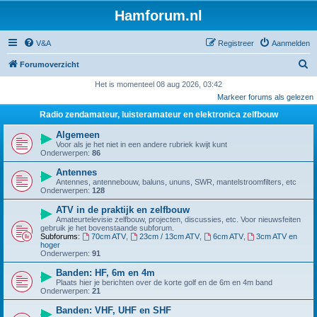
Hamforum.nl
V&A
Registreer
Aanmelden
Z
Forumoverzicht
o
Het is momenteel 08 aug 2026, 03:42
Markeer forums als gelezen
e
Radio zendamateur, luisteramateur en elektronica zelfbouw
k
Algemeen
Voor als je het niet in een andere rubriek kwijt kunt
Onderwerpen:
86
Antennes
Antennes, antennebouw, baluns, ununs, SWR, mantelstroomfilters, etc
Onderwerpen:
128
ATV in de praktijk en zelfbouw
Amateurtelevisie zelfbouw, projecten, discussies, etc. Voor nieuwsfeiten
gebruik je het bovenstaande subforum.
Subforums:
70cm ATV
,
23cm / 13cm ATV
,
6cm ATV
,
3cm ATV en
hoger
Onderwerpen:
91
Banden: HF, 6m en 4m
Plaats hier je berichten over de korte golf en de 6m en 4m band
Onderwerpen:
21
Banden: VHF, UHF en SHF