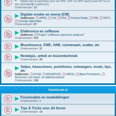
Plaats hier je berichten over de VHF, UHF en SHF band (voor ATV is er
een afzonderlijk subforum!)
Onderwerpen:
12
Digitale modes en morse (CW)
Subforums:
APRS
,
CW
,
FAX
,
Packet Radio
,
PSK
,
SSTV
,
Overige digimodes
Onderwerpen:
87
Elektronica en zelfbouw
Subforum:
Project "zelfbouw spectrum analyzer"
Onderwerpen:
210
Moonbounce, EME, HAB, ruimtevaart, scatter, etc
Onderwerpen:
11
Nostalgie, antiek en buizentechniek
Onderwerpen:
25
Setjes, transceivers, portofoons, ontvangers, mods, tips,
etc
Subforums:
ICOM
,
KENWOOD
,
YAESU
,
Bami-Portofoons
,
Schema's van hand- en tafelmicrofoons
Onderwerpen:
106
Hamforum.nl
Forumzaken en mededelingen
Onderwerpen:
1
Tips & Tricks voor dit forum
Onderwerpen:
14