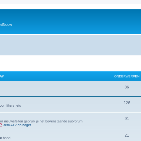
zelfbouw
UW
ONDERWERPEN
O
86
n
O
128
d
omfilters, etc
n
e
O
91
d
r
Voor nieuwsfeiten gebruik je het bovenstaande subforum.
3cm ATV en hoger
n
e
w
d
O
21
r
e
4m band