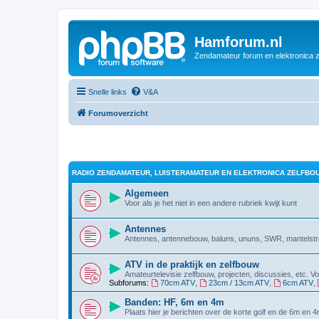
Hamforum.nl
Zendamateur forum en elektronica 
Snelle links
V&A
Forumoverzicht
RADIO ZENDAMATEUR, LUISTERAMATEUR EN ELEKTRONICA ZELFBO
Algemeen
Voor als je het niet in een andere rubriek kwijt kunt
Antennes
Antennes, antennebouw, baluns, ununs, SWR, mantelstro
ATV in de praktijk en zelfbouw
Amateurtelevisie zelfbouw, projecten, discussies, etc. 
Subforums:
70cm ATV
,
23cm / 13cm ATV
,
6cm ATV
,
Banden: HF, 6m en 4m
Plaats hier je berichten over de korte golf en de 6m en 