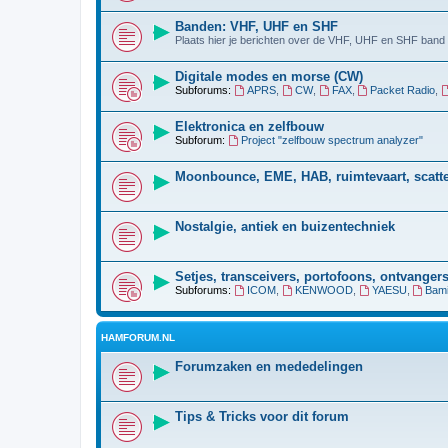
Banden: VHF, UHF en SHF
Plaats hier je berichten over de VHF, UHF en SHF band (
Digitale modes en morse (CW)
Subforums:
APRS
,
CW
,
FAX
,
Packet Radio
,
Elektronica en zelfbouw
Subforum:
Project "zelfbouw spectrum analyzer"
Moonbounce, EME, HAB, ruimtevaart, scatter
Nostalgie, antiek en buizentechniek
Setjes, transceivers, portofoons, ontvangers
Subforums:
ICOM
,
KENWOOD
,
YAESU
,
Bami
HAMFORUM.NL
Forumzaken en mededelingen
Tips & Tricks voor dit forum