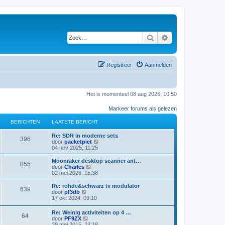
Zoek
Uitgebreid zoeken
Registreer
Aanmelden
Het is momenteel 08 aug 2026, 10:50
Markeer forums als gelezen
BERICHTEN
LAATSTE BERICHT
L
Re: SDR in moderne sets
B
396
a
B
door
packetpiet
a
e
04 nov 2025, 11:25
e
t
k
s
i
L
Moonraker desktop scanner ant…
B
855
r
t
j
a
B
door
Charles
e
k
a
e
02 mei 2026, 15:38
e
i
b
l
t
k
e
a
s
i
L
Re: rohde&schwarz tv modulator
B
639
r
r
a
c
t
j
a
B
door
pf3db
i
t
e
k
a
e
17 okt 2024, 09:10
e
c
s
i
b
l
h
t
k
h
t
e
a
s
i
L
Re: Weinig activiteiten op 4 …
t
e
r
r
a
B
64
c
t
j
t
a
B
door
PF9ZX
b
i
t
e
k
a
e
29 mei 2015, 23:18