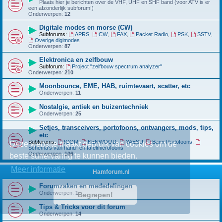
Plaats hier je berichten over de VHF, UHF en SHF band (voor ATV is er
een afzonderlijk subforum!)
Onderwerpen:
12
Digitale modes en morse (CW)
Subforums:
APRS
,
CW
,
FAX
,
Packet Radio
,
PSK
,
SSTV
,
Overige digimodes
Onderwerpen:
87
Elektronica en zelfbouw
Subforum:
Project "zelfbouw spectrum analyzer"
Onderwerpen:
210
Moonbounce, EME, HAB, ruimtevaart, scatter, etc
Onderwerpen:
11
Nostalgie, antiek en buizentechniek
Onderwerpen:
25
Setjes, transceivers, portofoons, ontvangers, mods, tips,
etc
Subforums:
ICOM
,
KENWOOD
,
YAESU
,
Bami-Portofoons
,
Deze website maakt gebruik van cookies om de
Schema's van hand- en tafelmicrofoons
Onderwerpen:
106
beste surfervaring te kunnen bieden.
Meer informatie
Hamforum.nl
Forumzaken en mededelingen
Onderwerpen:
1
Begrepen!
Tips & Tricks voor dit forum
Onderwerpen:
14