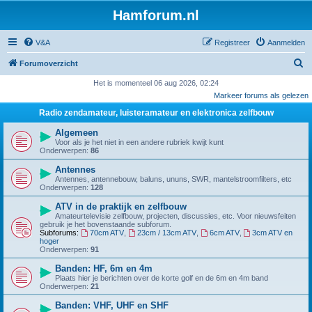
Hamforum.nl
V&A
Registreer
Aanmelden
Z
Forumoverzicht
o
Het is momenteel 06 aug 2026, 02:24
Markeer forums als gelezen
e
Radio zendamateur, luisteramateur en elektronica zelfbouw
k
Algemeen
Voor als je het niet in een andere rubriek kwijt kunt
Onderwerpen:
86
Antennes
Antennes, antennebouw, baluns, ununs, SWR, mantelstroomfilters, etc
Onderwerpen:
128
ATV in de praktijk en zelfbouw
Amateurtelevisie zelfbouw, projecten, discussies, etc. Voor nieuwsfeiten
gebruik je het bovenstaande subforum.
Subforums:
70cm ATV
,
23cm / 13cm ATV
,
6cm ATV
,
3cm ATV en
hoger
Onderwerpen:
91
Banden: HF, 6m en 4m
Plaats hier je berichten over de korte golf en de 6m en 4m band
Onderwerpen:
21
Banden: VHF, UHF en SHF