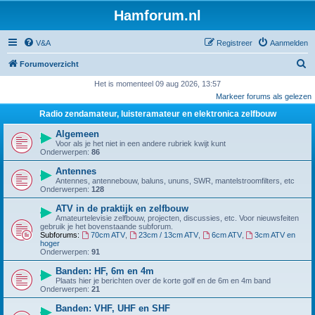
Hamforum.nl
V&A
Registreer
Aanmelden
Z
Forumoverzicht
o
Het is momenteel 09 aug 2026, 13:57
Markeer forums als gelezen
e
Radio zendamateur, luisteramateur en elektronica zelfbouw
k
Algemeen
Voor als je het niet in een andere rubriek kwijt kunt
Onderwerpen:
86
Antennes
Antennes, antennebouw, baluns, ununs, SWR, mantelstroomfilters, etc
Onderwerpen:
128
ATV in de praktijk en zelfbouw
Amateurtelevisie zelfbouw, projecten, discussies, etc. Voor nieuwsfeiten
gebruik je het bovenstaande subforum.
Subforums:
70cm ATV
,
23cm / 13cm ATV
,
6cm ATV
,
3cm ATV en
hoger
Onderwerpen:
91
Banden: HF, 6m en 4m
Plaats hier je berichten over de korte golf en de 6m en 4m band
Onderwerpen:
21
Banden: VHF, UHF en SHF