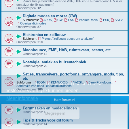
Plaats hier je berichten over de VHF, UHF en SHF band (voor ATV is er
een afzonderlijk subforum!)
Onderwerpen:
12
Digitale modes en morse (CW)
Subforums:
APRS
,
CW
,
FAX
,
Packet Radio
,
PSK
,
SSTV
,
Overige digimodes
Onderwerpen:
87
Elektronica en zelfbouw
Subforum:
Project "zelfbouw spectrum analyzer"
Onderwerpen:
210
Moonbounce, EME, HAB, ruimtevaart, scatter, etc
Onderwerpen:
11
Nostalgie, antiek en buizentechniek
Onderwerpen:
25
Setjes, transceivers, portofoons, ontvangers, mods, tips,
etc
Subforums:
ICOM
,
KENWOOD
,
YAESU
,
Bami-Portofoons
,
Deze website maakt gebruik van cookies om de
Schema's van hand- en tafelmicrofoons
Onderwerpen:
106
beste surfervaring te kunnen bieden.
Meer informatie
Hamforum.nl
Forumzaken en mededelingen
Onderwerpen:
1
Begrepen!
Tips & Tricks voor dit forum
Onderwerpen:
14