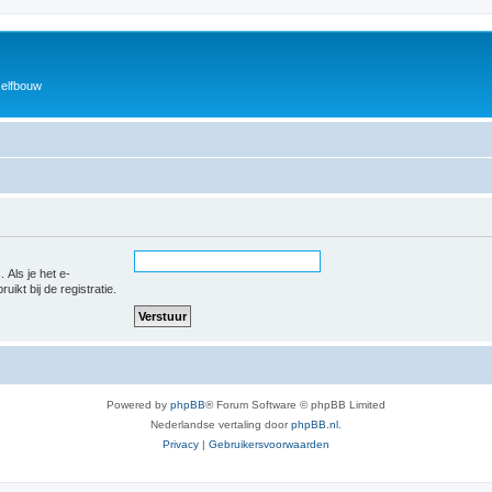
zelfbouw
 Als je het e-
uikt bij de registratie.
Powered by
phpBB
® Forum Software © phpBB Limited
Nederlandse vertaling door
phpBB.nl
.
Privacy
|
Gebruikersvoorwaarden