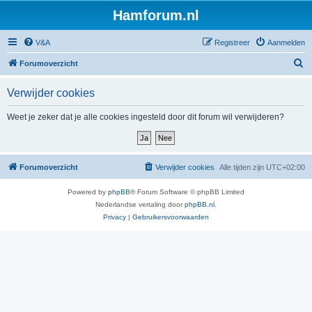
Hamforum.nl
V&A
Registreer
Aanmelden
Z
Forumoverzicht
o
Verwijder cookies
e
k
Weet je zeker dat je alle cookies ingesteld door dit forum wil verwijderen?
Forumoverzicht
Verwijder cookies
Alle tijden zijn
UTC+02:00
Powered by
phpBB
® Forum Software © phpBB Limited
Nederlandse vertaling door
phpBB.nl
.
Privacy
|
Gebruikersvoorwaarden