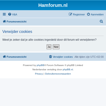
Hamforum.nl
V&A
Registreer
Aanmelden
Z
Forumoverzicht
o
Verwijder cookies
e
k
Weet je zeker dat je alle cookies ingesteld door dit forum wil verwijderen?
Forumoverzicht
Verwijder cookies
Alle tijden zijn
UTC+02:00
Powered by
phpBB
® Forum Software © phpBB Limited
Nederlandse vertaling door
phpBB.nl
.
Privacy
|
Gebruikersvoorwaarden