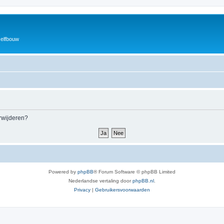
zelfbouw
erwijderen?
Powered by
phpBB
® Forum Software © phpBB Limited
Nederlandse vertaling door
phpBB.nl
.
Privacy
|
Gebruikersvoorwaarden