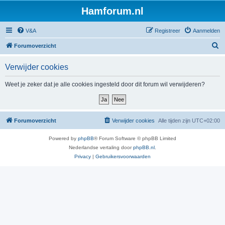
Hamforum.nl
V&A
Registreer
Aanmelden
Z
Forumoverzicht
o
Verwijder cookies
e
k
Weet je zeker dat je alle cookies ingesteld door dit forum wil verwijderen?
Forumoverzicht
Verwijder cookies
Alle tijden zijn
UTC+02:00
Powered by
phpBB
® Forum Software © phpBB Limited
Nederlandse vertaling door
phpBB.nl
.
Privacy
|
Gebruikersvoorwaarden