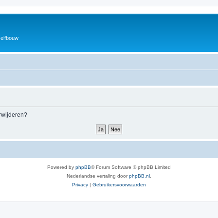
zelfbouw
erwijderen?
Powered by
phpBB
® Forum Software © phpBB Limited
Nederlandse vertaling door
phpBB.nl
.
Privacy
|
Gebruikersvoorwaarden