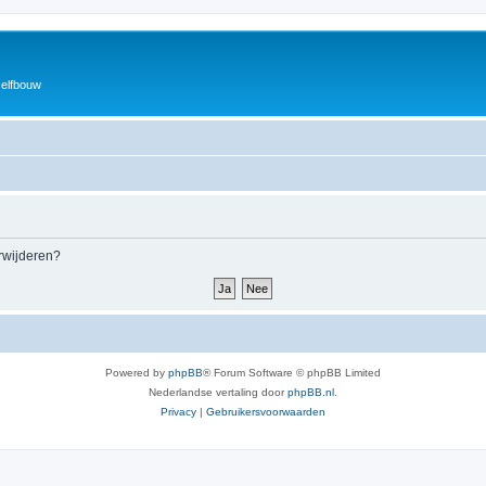
zelfbouw
erwijderen?
Powered by
phpBB
® Forum Software © phpBB Limited
Nederlandse vertaling door
phpBB.nl
.
Privacy
|
Gebruikersvoorwaarden