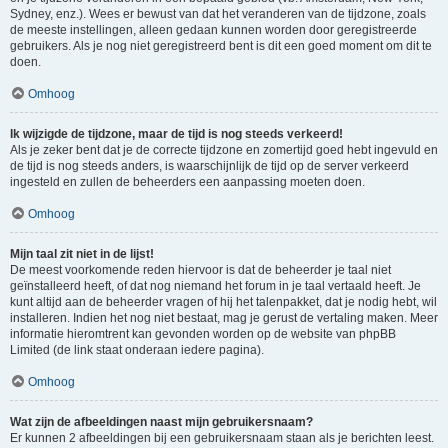
Sydney, enz.). Wees er bewust van dat het veranderen van de tijdzone, zoals
de meeste instellingen, alleen gedaan kunnen worden door geregistreerde
gebruikers. Als je nog niet geregistreerd bent is dit een goed moment om dit te
doen.
Omhoog
Ik wijzigde de tijdzone, maar de tijd is nog steeds verkeerd!
Als je zeker bent dat je de correcte tijdzone en zomertijd goed hebt ingevuld en
de tijd is nog steeds anders, is waarschijnlijk de tijd op de server verkeerd
ingesteld en zullen de beheerders een aanpassing moeten doen.
Omhoog
Mijn taal zit niet in de lijst!
De meest voorkomende reden hiervoor is dat de beheerder je taal niet
geïnstalleerd heeft, of dat nog niemand het forum in je taal vertaald heeft. Je
kunt altijd aan de beheerder vragen of hij het talenpakket, dat je nodig hebt, wil
installeren. Indien het nog niet bestaat, mag je gerust de vertaling maken. Meer
informatie hieromtrent kan gevonden worden op de website van phpBB
Limited (de link staat onderaan iedere pagina).
Omhoog
Wat zijn de afbeeldingen naast mijn gebruikersnaam?
Er kunnen 2 afbeeldingen bij een gebruikersnaam staan als je berichten leest.