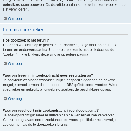
voegen. De tweede manier is via het gebruikerspaneel, je moet dan een
gebruikersnaam opgeven. Op dezelfde pagina kun je gebruikers weer van de
lijst verwijderen.
Omhoog
Forums doorzoeken
Hoe doorzoek ik het forum?
Door een zoekterm op te geven in het zoekveld, die je vindt op de index-,
forum- en onderwerppagina. Uitgebreid zoeken is mogelijk door op de
"zoeken" link te klikken, deze vind je op iedere pagina.
Omhoog
Waarom levert mijn zoekopdracht geen resultaten op?
Je zoekterm was hoogstwaarschijnlijk niet specifiek genoeg en bevatte
mogelijk teveel termen die niet door phpBB3 geïndexeerd worden. Wees
specifieker en gebruik, bij uitgebreid zoeken, de beschikbare opties.
Omhoog
Waarom resulteert mijn zoekopdracht in een lege pagina?
Je zoekopdracht gaf meer resultaten dan de webserver kon verwerken.
Gebruik de geavanceerde zoekfunctie en wees specifieker met zowel je
zoektermen als de te doorzoeken forums.