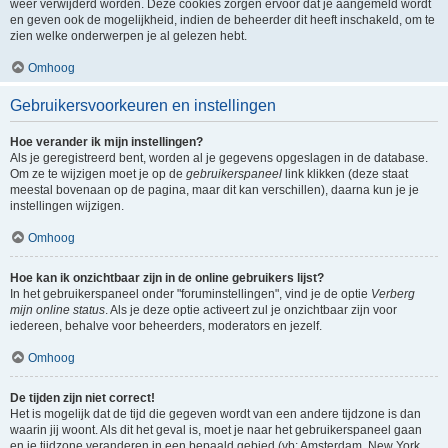
weer verwijderd worden. Deze cookies zorgen ervoor dat je aangemeld wordt
en geven ook de mogelijkheid, indien de beheerder dit heeft inschakeld, om te
zien welke onderwerpen je al gelezen hebt.
Omhoog
Gebruikersvoorkeuren en instellingen
Hoe verander ik mijn instellingen?
Als je geregistreerd bent, worden al je gegevens opgeslagen in de database.
Om ze te wijzigen moet je op de
gebruikerspaneel
link klikken (deze staat
meestal bovenaan op de pagina, maar dit kan verschillen), daarna kun je je
instellingen wijzigen.
Omhoog
Hoe kan ik onzichtbaar zijn in de online gebruikers lijst?
In het gebruikerspaneel onder "foruminstellingen", vind je de optie
Verberg
mijn online status
. Als je deze optie activeert zul je onzichtbaar zijn voor
iedereen, behalve voor beheerders, moderators en jezelf.
Omhoog
De tijden zijn niet correct!
Het is mogelijk dat de tijd die gegeven wordt van een andere tijdzone is dan
waarin jij woont. Als dit het geval is, moet je naar het gebruikerspaneel gaan
en je tijdzone veranderen in een bepaald gebied (vb: Amsterdam, New York,