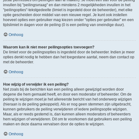
juiste permissies om peilingen aan te maken). Je moet een titel voor de peiling
invullen bij "peilingsvraag" en dan minstens 2 mogelijkheden invullen in het
"peilingopties"-tekstgedeelte (limiet is ingesteld door de beheerder), met elke
optie gescheiden door middel van een nieuwe regel. Je kunt ook instellen
hoeveel opties een gebruiker mag kiezen onder "opties per gebruiker" en een
tijdslimiet in dagen voor de peiling (0 is een peiling van oneindige duur).
Omhoog
Waarom kan ik niet meer peilingsopties toevoegen?
De limiet voor de peilingsopties is ingesteld door de beheerder. Indien je meer
opties denkt nodig te hebben dan het toegestane aantal, neem dan contact op
met de beheerder.
Omhoog
Hoe wijzig of verwijder ik een peiling?
Net zoals bij de berichten kan een peiling alleen gewijzigd worden door
degene die hem gemaakt heeft, en door een moderator of beheerder. Om de
peiling te wijzigen moet je het allereerste bericht van het onderwerp wijzigen
(hieraan is de peiling gekoppeld). Als er nog geen stemmen zijn uitgebracht,
kunnen gebruikers de peiling verwijderen of iedere peilingsoptie wijzigen.
Maar, als er reeds gestemd is, dan kunnen alleen moderators of beheerders
hem wijzigen of verwijderen. Dit om te voorkomen dat gebruikers een peiling
maken en deze daarna vervalsen door de opties te wijzigen.
Omhoog