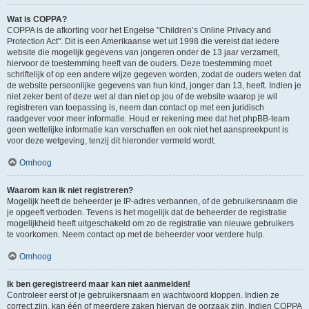
Wat is COPPA?
COPPA is de afkorting voor het Engelse "Children’s Online Privacy and
Protection Act". Dit is een Amerikaanse wet uit 1998 die vereist dat iedere
website die mogelijk gegevens van jongeren onder de 13 jaar verzamelt,
hiervoor de toestemming heeft van de ouders. Deze toestemming moet
schriftelijk of op een andere wijze gegeven worden, zodat de ouders weten dat
de website persoonlijke gegevens van hun kind, jonger dan 13, heeft. Indien je
niet zeker bent of deze wet al dan niet op jou of de website waarop je wil
registreren van toepassing is, neem dan contact op met een juridisch
raadgever voor meer informatie. Houd er rekening mee dat het phpBB-team
geen wettelijke informatie kan verschaffen en ook niet het aanspreekpunt is
voor deze wetgeving, tenzij dit hieronder vermeld wordt.
Omhoog
Waarom kan ik niet registreren?
Mogelijk heeft de beheerder je IP-adres verbannen, of de gebruikersnaam die
je opgeeft verboden. Tevens is het mogelijk dat de beheerder de registratie
mogelijkheid heeft uitgeschakeld om zo de registratie van nieuwe gebruikers
te voorkomen. Neem contact op met de beheerder voor verdere hulp.
Omhoog
Ik ben geregistreerd maar kan niet aanmelden!
Controleer eerst of je gebruikersnaam en wachtwoord kloppen. Indien ze
correct zijn, kan één of meerdere zaken hiervan de oorzaak zijn. Indien COPPA