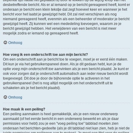
beperkte tijd nadat het geplaatst is) door te klikken op de
wijzig
knop van het
desbetreffende bericht. Als er al iemand op je bericht gereageerd heeft, komt er
onderaan je bericht een klein tekstje dat zegt hoeveel keer en wanneer je het
bericht voor het laatst je gewijzigd hebt. Dit zal niet verschijnen als nog
niemand gereageerd heeft, evenmin als een beheerder of moderator je bericht
gewijzigd heeft. Zij kunnen wel een mededeling toevoegen, waarom ze je
bericht gewijzigd hebben. Het verwijderen van een bericht is niet meer
mogelijk zodra er iemand op gereageerd heeft.
Omhoog
Hoe voeg ik een onderschrift toe aan mijn bericht?
Om een onderschrift aan je bericht toe te voegen, moet je er eerst één maken.
Dit kun je via het gebruikerspaneel doen. Als je dit gedaan hebt, kun je de
optie
voeg mijn onderschrift toe
aanvinken als je een bericht plaatst. Je kunt er
ook voor zorgen dat je onderschrift automatisch aan ieder nieuw bericht wordt
toegevoegd. Dit doe je door de bijhorende optie te activeren in het
gebruikerspaneel (het is nog altijd mogelijk om het onderschrift uit te
schakelen als je het bericht plaatst).
Omhoog
Hoe maak ik een peiling?
Een peiling aanmaken is heel gemakkelijk, als je een nieuw onderwerp
aanmaakt (of het eerste bericht in een onderwerp bewerkt en als je daar
permissies voor hebt) zou je een "voeg peiling toe" tabblad moeten zien
onderaan het berichten-gedeelte (als je dit tabblad niet kan zien, heb je niet de