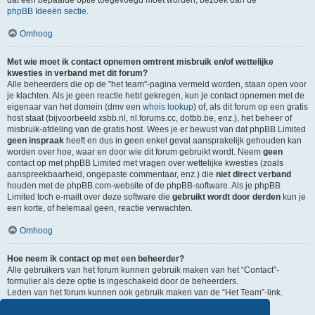
dat een bepaalde optie toegevoegd moet worden, bezoek dan de
phpBB Ideeën sectie
.
Omhoog
Met wie moet ik contact opnemen omtrent misbruik en/of wettelijke
kwesties in verband met dit forum?
Alle beheerders die op de "het team"-pagina vermeld worden, staan open voor
je klachten. Als je geen reactie hebt gekregen, kun je contact opnemen met de
eigenaar van het domein (dmv een
whois lookup
) of, als dit forum op een gratis
host staat (bijvoorbeeld xsbb.nl, nl.forums.cc, dotbb.be, enz.), het beheer of
misbruik-afdeling van de gratis host. Wees je er bewust van dat phpBB Limited
geen inspraak
heeft en dus in geen enkel geval aansprakelijk gehouden kan
worden over hoe, waar en door wie dit forum gebruikt wordt. Neem
geen
contact op met phpBB Limited met vragen over wettelijke kwesties (zoals
aanspreekbaarheid, ongepaste commentaar, enz.) die
niet direct verband
houden met de phpBB.com-website of de phpBB-software. Als je phpBB
Limited toch e-mailt over deze software die
gebruikt wordt door derden
kun je
een korte, of helemaal geen, reactie verwachten.
Omhoog
Hoe neem ik contact op met een beheerder?
Alle gebruikers van het forum kunnen gebruik maken van het “Contact”-
formulier als deze optie is ingeschakeld door de beheerders.
Leden van het forum kunnen ook gebruik maken van de “Het Team”-link.