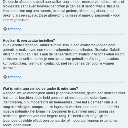
De eerste afbeelding geeft aan welke rang je hebt, meestal zijn dit sterretjes of
blokjes die aangeven hoeveel berichten je geplaatst hebt of wat je status is.
Hieronder kan nog een tweede, meestal grotere, afbeelding staan, beter
bekend als een avatar. Deze afbeelding is meestal uniek of persoonlijk voor
iedere gebruiker.
Omhoog
Hoe kan ik een avatar instellen?
In je Gebruikerspaneel, onder “Profiel” kun je een avatar toevoegen door
gebruik te maken van één van de volgende vier methodes: Gravatar, Galerij,
Afstand of Upload. Het is aan de beheerders om avatars in te schakelen en om
te kiezen op welke manier je een avatar kan gebruiken. Als je geen avatars
kunt gebruiken, neem dan contact op met een beheerder voor je vragen
hierover.
Omhoog
Wat is mijn rang en hoe verander ik mijn rang?
Rangen, welke verschijnen onder je gebruikersnaam, geven een indicatie over
het aantal berchten dat je hebt gemaakt of om bepaalde gebruikers te
identificeren, bijv. moderators en beheerders. Over het algemeen kun je je
rang niet wijzigen, aangezien ze ingesteld worden door een beheerder. Nu
moet je natuurlijk het forum niet beginnen te spammen met onzinnig veel
berichten, gewoon voor een hogere rang. Dit heeft zelfs mogelijk het
tegenovergestelde effect, een beheerder of moderator kunnen je berichten
aantal doen dalen.