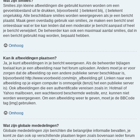
Wat zijn Smilies?
Smilies zijn kleine afbeeldingen die gebruikt kunnen worden om een
gevoelstoestand uit te drukken, bijvoorbeeld :) betekent blij, :( betekent
ongelukkig. Alle beschikbare smilies worden weergegeven als je een bericht
plaatst. Maak geen overdadig gebruik van smilies, ze maken een bericht snel
onleesbaar wat er toe kan leiden dat een moderator je bericht aanpast of heel
je bericht verwijdert. De beheerder kan ook een maximaal aantal smilies, dat in
een bericht gebruikt mag worden, bepaald hebben.
Omhoog
Kan ik afbeeldingen plaatsen?
Ja, je kunt afbeeldingen in je bericht weergeven. Als de beheerder bijlagen
toelaat kun je een afbeelding naar het forum uploaden. Anders moet je er voor
zorgen dat de afbeelding op een andere publieke server beschikbaar is,
bijvoorbeeld http://www.voorbeeld.com/mijn_afbeelding.gif. Linken naar een
afbeelding op je eigen computer is onmogelijk (tenzij het een publieke server
is). Ook afbeeldingen die een authentificatie vereisen zoals in: Hotmail of
Yahoo mailboxen, een wachtwoord beschermde website, enz. kunnen niet
worden weergegeven. Om een afbeelding weer te geven, moet je de BBCode
tag [img] gebruiken.
Omhoog
Wat zijn globale mededelingen?
Globale mededelingen zijn berichten die belangrijke informatie bevatten, je
komt ze dan ook op verschillende plaatsen tegen zoals bovenaan ieder forum