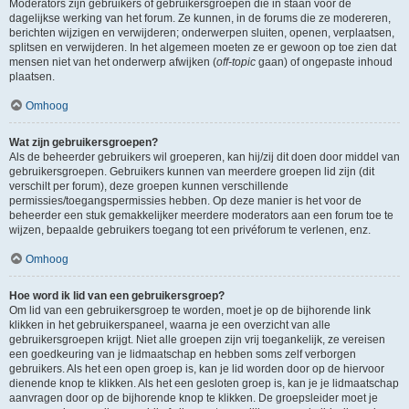
Moderators zijn gebruikers of gebruikersgroepen die in staan voor de
dagelijkse werking van het forum. Ze kunnen, in de forums die ze modereren,
berichten wijzigen en verwijderen; onderwerpen sluiten, openen, verplaatsen,
splitsen en verwijderen. In het algemeen moeten ze er gewoon op toe zien dat
mensen niet van het onderwerp afwijken (
off-topic
gaan) of ongepaste inhoud
plaatsen.
Omhoog
Wat zijn gebruikersgroepen?
Als de beheerder gebruikers wil groeperen, kan hij/zij dit doen door middel van
gebruikersgroepen. Gebruikers kunnen van meerdere groepen lid zijn (dit
verschilt per forum), deze groepen kunnen verschillende
permissies/toegangspermissies hebben. Op deze manier is het voor de
beheerder een stuk gemakkelijker meerdere moderators aan een forum toe te
wijzen, bepaalde gebruikers toegang tot een privéforum te verlenen, enz.
Omhoog
Hoe word ik lid van een gebruikersgroep?
Om lid van een gebruikersgroep te worden, moet je op de bijhorende link
klikken in het gebruikerspaneel, waarna je een overzicht van alle
gebruikersgroepen krijgt. Niet alle groepen zijn vrij toegankelijk, ze vereisen
een goedkeuring van je lidmaatschap en hebben soms zelf verborgen
gebruikers. Als het een open groep is, kan je lid worden door op de hiervoor
dienende knop te klikken. Als het een gesloten groep is, kan je je lidmaatschap
aanvragen door op de bijhorende knop te klikken. De groepsleider moet je