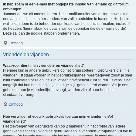
Ik heb spam of een e-mail met ongepaste inhoud van iemand op dit forum
ontvangen!
Jammer dat we dit moeten horen. Het e-mailformulier van dit forum werkt met
een aantal technieken om zenders van zulke berichten te traceren. Het beste
wat je kan doen is de beheerder een kopie van het bericht e-mailen, inclusief
de headers (hierin staan de details van de gebruiker die de e-mail stuurde).
Deze zal dan de nodige stappen ondernemen.
Omhoog
Vrienden en vijanden
Waarvoor dient mijn vrienden- en vijandenlijst?
Hiermee kun je andere gebruikers op het forum sorteren. Gebruikers die in je
vriendenlijst staan worden in het gebruikerspaneel weergegeven zodat je snel
kunt controleren of ze online zijn, of een privébericht kunt sturen. Tevens is het
mogelijk dat hun berichten, in je huidige stijl, gemarkeerd worden. Als je een
gebruiker aan je vijandenlijst toevoegt, worden zijn of haar berichten
standaard verborgen.
Omhoog
Hoe verwijder of voeg ik gebruikers toe aan mijn vrienden- en/of
vijandenlijst?
Het toevoegen van gebruikers kan op 2 manieren. In het profiel van iedere
gebruiker staat een link om de gebruiker aan je vrienden- of vijandenlijst toe te