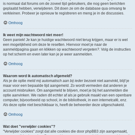
is normaal dat forums om de zoveel tijd gebruikers, die nog geen berichten
geplaatst hebben, verwijderen. Dit doen ze om de database qua omvang te
verkleinen. Probeer je opnieuw te registreren en meng je in de discussies.
Omhoog
Ik weet mijn wachtwoord niet meer!
Geen paniek! Je kan je huidige wachtwoord niet terug krijgen, maar er is wel
een mogelijkheid om deze te resetten. Hiervoor moet je naar de
aanmeldpagina gaan en klikken op
wachtwoord vergeten?
. Volg de instructies
op het scherm en even later kan je je weer aanmelden.
Omhoog
Waarom word ik automatisch afgemeld?
Als je de optie
meld mij automatisch aan bij ieder bezoek
niet aanvinkt, blijf je
maar voor een bepaalde tijd aangemeld. Zo wordt vermeden dat anderen je
account misbruiken. Om aangemeld te blijven, moet je bij het aanmelden die
optie aanvinken. We raden dit echter af als je gebruik maakt van een openbare
computer, bijvoorbeeld op school, in de bibliotheek, in een internetcafé, enz.
Als deze optie niet beschikbaar is, heeft de beheerder deze uitgeschakeld.
Omhoog
Wat doet "verwijder cookies"?
"Verwijder cookies" zorgt dat alle cookies die door phpBB3 zijn aangemaakt,