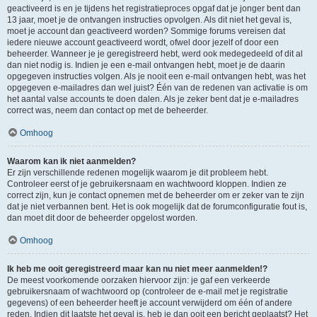
geactiveerd is en je tijdens het registratieproces opgaf dat je jonger bent dan
13 jaar, moet je de ontvangen instructies opvolgen. Als dit niet het geval is,
moet je account dan geactiveerd worden? Sommige forums vereisen dat
iedere nieuwe account geactiveerd wordt, ofwel door jezelf of door een
beheerder. Wanneer je je geregistreerd hebt, werd ook medegedeeld of dit al
dan niet nodig is. Indien je een e-mail ontvangen hebt, moet je de daarin
opgegeven instructies volgen. Als je nooit een e-mail ontvangen hebt, was het
opgegeven e-mailadres dan wel juist? Één van de redenen van activatie is om
het aantal valse accounts te doen dalen. Als je zeker bent dat je e-mailadres
correct was, neem dan contact op met de beheerder.
Omhoog
Waarom kan ik niet aanmelden?
Er zijn verschillende redenen mogelijk waarom je dit probleem hebt.
Controleer eerst of je gebruikersnaam en wachtwoord kloppen. Indien ze
correct zijn, kun je contact opnemen met de beheerder om er zeker van te zijn
dat je niet verbannen bent. Het is ook mogelijk dat de forumconfiguratie fout is,
dan moet dit door de beheerder opgelost worden.
Omhoog
Ik heb me ooit geregistreerd maar kan nu niet meer aanmelden!?
De meest voorkomende oorzaken hiervoor zijn: je gaf een verkeerde
gebruikersnaam of wachtwoord op (controleer de e-mail met je registratie
gegevens) of een beheerder heeft je account verwijderd om één of andere
reden. Indien dit laatste het geval is, heb je dan ooit een bericht geplaatst? Het