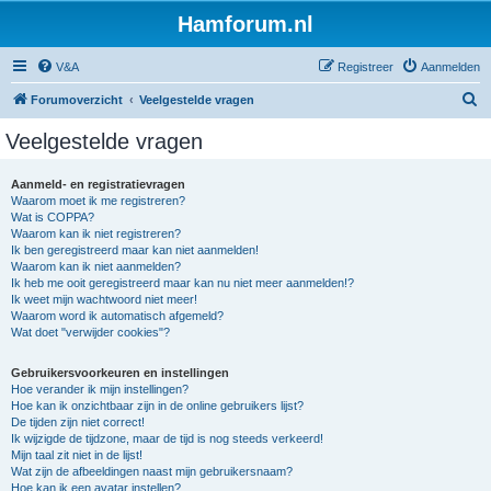
Hamforum.nl
V&A
Registreer
Aanmelden
Z
Forumoverzicht
Veelgestelde vragen
o
Veelgestelde vragen
e
k
Aanmeld- en registratievragen
Waarom moet ik me registreren?
Wat is COPPA?
Waarom kan ik niet registreren?
Ik ben geregistreerd maar kan niet aanmelden!
Waarom kan ik niet aanmelden?
Ik heb me ooit geregistreerd maar kan nu niet meer aanmelden!?
Ik weet mijn wachtwoord niet meer!
Waarom word ik automatisch afgemeld?
Wat doet "verwijder cookies"?
Gebruikersvoorkeuren en instellingen
Hoe verander ik mijn instellingen?
Hoe kan ik onzichtbaar zijn in de online gebruikers lijst?
De tijden zijn niet correct!
Ik wijzigde de tijdzone, maar de tijd is nog steeds verkeerd!
Mijn taal zit niet in de lijst!
Wat zijn de afbeeldingen naast mijn gebruikersnaam?
Hoe kan ik een avatar instellen?