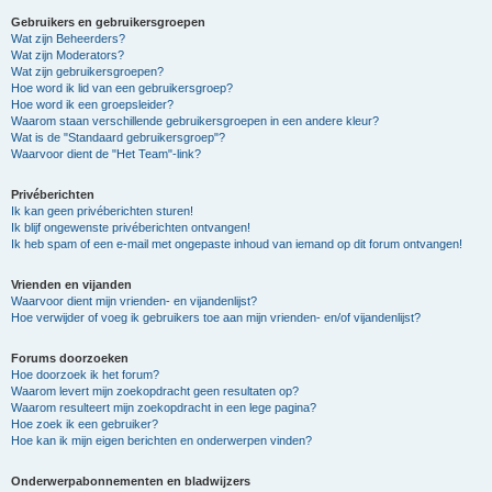
Gebruikers en gebruikersgroepen
Wat zijn Beheerders?
Wat zijn Moderators?
Wat zijn gebruikersgroepen?
Hoe word ik lid van een gebruikersgroep?
Hoe word ik een groepsleider?
Waarom staan verschillende gebruikersgroepen in een andere kleur?
Wat is de "Standaard gebruikersgroep"?
Waarvoor dient de "Het Team"-link?
Privéberichten
Ik kan geen privéberichten sturen!
Ik blijf ongewenste privéberichten ontvangen!
Ik heb spam of een e-mail met ongepaste inhoud van iemand op dit forum ontvangen!
Vrienden en vijanden
Waarvoor dient mijn vrienden- en vijandenlijst?
Hoe verwijder of voeg ik gebruikers toe aan mijn vrienden- en/of vijandenlijst?
Forums doorzoeken
Hoe doorzoek ik het forum?
Waarom levert mijn zoekopdracht geen resultaten op?
Waarom resulteert mijn zoekopdracht in een lege pagina?
Hoe zoek ik een gebruiker?
Hoe kan ik mijn eigen berichten en onderwerpen vinden?
Onderwerpabonnementen en bladwijzers