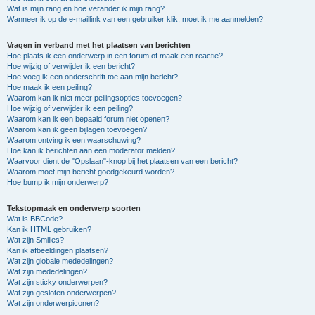
Wat is mijn rang en hoe verander ik mijn rang?
Wanneer ik op de e-maillink van een gebruiker klik, moet ik me aanmelden?
Vragen in verband met het plaatsen van berichten
Hoe plaats ik een onderwerp in een forum of maak een reactie?
Hoe wijzig of verwijder ik een bericht?
Hoe voeg ik een onderschrift toe aan mijn bericht?
Hoe maak ik een peiling?
Waarom kan ik niet meer peilingsopties toevoegen?
Hoe wijzig of verwijder ik een peiling?
Waarom kan ik een bepaald forum niet openen?
Waarom kan ik geen bijlagen toevoegen?
Waarom ontving ik een waarschuwing?
Hoe kan ik berichten aan een moderator melden?
Waarvoor dient de "Opslaan"-knop bij het plaatsen van een bericht?
Waarom moet mijn bericht goedgekeurd worden?
Hoe bump ik mijn onderwerp?
Tekstopmaak en onderwerp soorten
Wat is BBCode?
Kan ik HTML gebruiken?
Wat zijn Smilies?
Kan ik afbeeldingen plaatsen?
Wat zijn globale mededelingen?
Wat zijn mededelingen?
Wat zijn sticky onderwerpen?
Wat zijn gesloten onderwerpen?
Wat zijn onderwerpiconen?