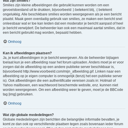
Wat zijn Smilies?
Smilies zijn kleine afbeeldingen die gebruikt kunnen worden om een
gevoelstoestand uit te drukken, bijvoorbeeld :) betekent blij, :( betekent
ongelukkig. Alle beschikbare smilies worden weergegeven als je een bericht
plaatst. Maak geen overdadig gebruik van smilies, ze maken een bericht snel
onleesbaar wat er toe kan leiden dat een moderator je bericht aanpast of heel
je bericht verwijdert. De beheerder kan ook een maximaal aantal smilies, dat in
een bericht gebruikt mag worden, bepaald hebben.
Omhoog
Kan ik afbeeldingen plaatsen?
Ja, je kunt afbeeldingen in je bericht weergeven. Als de beheerder bijlagen
toelaat kun je een afbeelding naar het forum uploaden. Anders moet je er voor
zorgen dat de afbeelding op een andere publieke server beschikbaar is,
bijvoorbeeld http://www.voorbeeld.com/mijn_afbeelding.gif. Linken naar een
afbeelding op je eigen computer is onmogelijk (tenzij het een publieke server
is). Ook afbeeldingen die een authentificatie vereisen zoals in: Hotmail of
Yahoo mailboxen, een wachtwoord beschermde website, enz. kunnen niet
worden weergegeven. Om een afbeelding weer te geven, moet je de BBCode
tag [img] gebruiken.
Omhoog
Wat zijn globale mededelingen?
Globale mededelingen zijn berichten die belangrijke informatie bevatten, je
komt ze dan ook op verschillende plaatsen tegen zoals bovenaan ieder forum