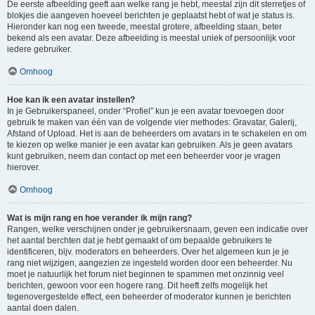
De eerste afbeelding geeft aan welke rang je hebt, meestal zijn dit sterretjes of
blokjes die aangeven hoeveel berichten je geplaatst hebt of wat je status is.
Hieronder kan nog een tweede, meestal grotere, afbeelding staan, beter
bekend als een avatar. Deze afbeelding is meestal uniek of persoonlijk voor
iedere gebruiker.
Omhoog
Hoe kan ik een avatar instellen?
In je Gebruikerspaneel, onder “Profiel” kun je een avatar toevoegen door
gebruik te maken van één van de volgende vier methodes: Gravatar, Galerij,
Afstand of Upload. Het is aan de beheerders om avatars in te schakelen en om
te kiezen op welke manier je een avatar kan gebruiken. Als je geen avatars
kunt gebruiken, neem dan contact op met een beheerder voor je vragen
hierover.
Omhoog
Wat is mijn rang en hoe verander ik mijn rang?
Rangen, welke verschijnen onder je gebruikersnaam, geven een indicatie over
het aantal berchten dat je hebt gemaakt of om bepaalde gebruikers te
identificeren, bijv. moderators en beheerders. Over het algemeen kun je je
rang niet wijzigen, aangezien ze ingesteld worden door een beheerder. Nu
moet je natuurlijk het forum niet beginnen te spammen met onzinnig veel
berichten, gewoon voor een hogere rang. Dit heeft zelfs mogelijk het
tegenovergestelde effect, een beheerder of moderator kunnen je berichten
aantal doen dalen.