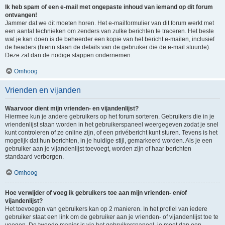
Ik heb spam of een e-mail met ongepaste inhoud van iemand op dit forum
ontvangen!
Jammer dat we dit moeten horen. Het e-mailformulier van dit forum werkt met
een aantal technieken om zenders van zulke berichten te traceren. Het beste
wat je kan doen is de beheerder een kopie van het bericht e-mailen, inclusief
de headers (hierin staan de details van de gebruiker die de e-mail stuurde).
Deze zal dan de nodige stappen ondernemen.
Omhoog
Vrienden en vijanden
Waarvoor dient mijn vrienden- en vijandenlijst?
Hiermee kun je andere gebruikers op het forum sorteren. Gebruikers die in je
vriendenlijst staan worden in het gebruikerspaneel weergegeven zodat je snel
kunt controleren of ze online zijn, of een privébericht kunt sturen. Tevens is het
mogelijk dat hun berichten, in je huidige stijl, gemarkeerd worden. Als je een
gebruiker aan je vijandenlijst toevoegt, worden zijn of haar berichten
standaard verborgen.
Omhoog
Hoe verwijder of voeg ik gebruikers toe aan mijn vrienden- en/of
vijandenlijst?
Het toevoegen van gebruikers kan op 2 manieren. In het profiel van iedere
gebruiker staat een link om de gebruiker aan je vrienden- of vijandenlijst toe te