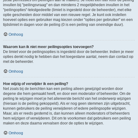
juiste permissies om peilingen aan te maken). Je moet een titel voor de peiling
invullen bij "peilingsvraag" en dan minstens 2 mogelijkheden invullen in het
"peilingopties"-tekstgedeelte (limiet is ingesteld door de beheerder), met elke
optie gescheiden door middel van een nieuwe regel. Je kunt ook instellen
hoeveel opties een gebruiker mag kiezen onder "opties per gebruiker" en een
tijdslimiet in dagen voor de peiling (0 is een peiling van oneindige duur).
Omhoog
Waarom kan ik niet meer peilingsopties toevoegen?
De limiet voor de peilingsopties is ingesteld door de beheerder. Indien je meer
opties denkt nodig te hebben dan het toegestane aantal, neem dan contact op
met de beheerder.
Omhoog
Hoe wijzig of verwijder ik een peiling?
Net zoals bij de berichten kan een peiling alleen gewijzigd worden door
degene die hem gemaakt heeft, en door een moderator of beheerder. Om de
peiling te wijzigen moet je het allereerste bericht van het onderwerp wijzigen
(hieraan is de peiling gekoppeld). Als er nog geen stemmen zijn uitgebracht,
kunnen gebruikers de peiling verwijderen of iedere peilingsoptie wijzigen.
Maar, als er reeds gestemd is, dan kunnen alleen moderators of beheerders
hem wijzigen of verwijderen. Dit om te voorkomen dat gebruikers een peiling
maken en deze daarna vervalsen door de opties te wijzigen.
Omhoog