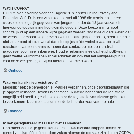
Wat is COPPA?
COPPA is de afkorting voor het Engelse "Children’s Online Privacy and
Protection Act". Dit is een Amerikaanse wet uit 1998 die vereist dat iedere
website die mogelijk gegevens van jongeren onder de 13 jaar verzamelt,
hiervoor de toestemming heeft van de ouders. Deze toestemming moet
schriftelijk of op een andere wijze gegeven worden, zodat de ouders weten dat
de website persoonlijke gegevens van hun kind, jonger dan 13, heeft. Indien je
niet zeker bent of deze wet al dan niet op jou of de website waarop je wil
registreren van toepassing is, neem dan contact op met een juridisch
raadgever voor meer informatie. Houd er rekening mee dat het phpBB-team
geen wettelijke informatie kan verschaffen en ook niet het aanspreekpunt is
voor deze wetgeving, tenzij dit hieronder vermeld wordt.
Omhoog
Waarom kan ik niet registreren?
Mogelijk heeft de beheerder je IP-adres verbannen, of de gebruikersnaam die
je opgeeft verboden. Tevens is het mogelijk dat de beheerder de registratie
mogelijkheid heeft uitgeschakeld om zo de registratie van nieuwe gebruikers
te voorkomen. Neem contact op met de beheerder voor verdere hulp.
Omhoog
Ik ben geregistreerd maar kan niet aanmelden!
Controleer eerst of je gebruikersnaam en wachtwoord kloppen. Indien ze
correct zijn, kan één of meerdere zaken hiervan de oorzaak zijn. Indien COPPA