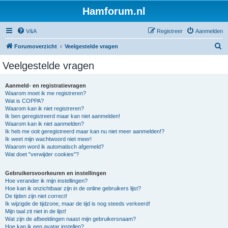
Hamforum.nl
V&A
Registreer
Aanmelden
Z
Forumoverzicht
Veelgestelde vragen
o
Veelgestelde vragen
e
k
Aanmeld- en registratievragen
Waarom moet ik me registreren?
Wat is COPPA?
Waarom kan ik niet registreren?
Ik ben geregistreerd maar kan niet aanmelden!
Waarom kan ik niet aanmelden?
Ik heb me ooit geregistreerd maar kan nu niet meer aanmelden!?
Ik weet mijn wachtwoord niet meer!
Waarom word ik automatisch afgemeld?
Wat doet "verwijder cookies"?
Gebruikersvoorkeuren en instellingen
Hoe verander ik mijn instellingen?
Hoe kan ik onzichtbaar zijn in de online gebruikers lijst?
De tijden zijn niet correct!
Ik wijzigde de tijdzone, maar de tijd is nog steeds verkeerd!
Mijn taal zit niet in de lijst!
Wat zijn de afbeeldingen naast mijn gebruikersnaam?
Hoe kan ik een avatar instellen?