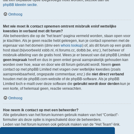
dat een bepaalde optie toegevoegd moet worden, bezoek dan de
phpBB Ideeën sectie
.
Omhoog
Met wie moet ik contact opnemen omtrent misbruik en/of wettelijke
kwesties in verband met dit forum?
Alle beheerders die op de "het team"-pagina vermeld worden, staan open voor
je klachten. Als je geen reactie hebt gekregen, kun je contact opnemen met de
eigenaar van het domein (dmv een
whois lookup
) of, als dit forum op een gratis
host staat (bijvoorbeeld xsbb.nl, nl.forums.cc, dotbb.be, enz.), het beheer of
misbruik-afdeling van de gratis host. Wees je er bewust van dat phpBB Limited
geen inspraak
heeft en dus in geen enkel geval aansprakelijk gehouden kan
worden over hoe, waar en door wie dit forum gebruikt wordt. Neem
geen
contact op met phpBB Limited met vragen over wettelijke kwesties (zoals
aanspreekbaarheid, ongepaste commentaar, enz.) die
niet direct verband
houden met de phpBB.com-website of de phpBB-software. Als je phpBB
Limited toch e-mailt over deze software die
gebruikt wordt door derden
kun je
een korte, of helemaal geen, reactie verwachten.
Omhoog
Hoe neem ik contact op met een beheerder?
Alle gebruikers van het forum kunnen gebruik maken van het “Contact”-
formulier als deze optie is ingeschakeld door de beheerders.
Leden van het forum kunnen ook gebruik maken van de “Het Team”-link.