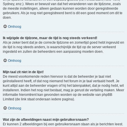
Sydney, enz.). Wees er bewust van dat het veranderen van de tijdzone, zoals
de meeste instellingen, alleen gedaan kunnen worden door geregistreerde
gebruikers. Als je nog niet geregistreerd bent is dit een goed moment om dit te
doen.
Omhoog
Ik wijzigde de tijdzone, maar de tijd is nog steeds verkeerd!
Als je zeker bent dat je de correcte tijdzone en zomertijd goed hebt ingevuld en
de tijd is nog steeds anders, is waarschijnlijk de tijd op de server verkeerd
ingesteld en zullen de beheerders een aanpassing moeten doen.
Omhoog
Mijn taal zit niet in de lijst!
De meest voorkomende reden hiervoor is dat de beheerder je taal niet
geïnstalleerd heeft, of dat nog niemand het forum in je taal vertaald heeft. Je
kunt altijd aan de beheerder vragen of hij het talenpakket, dat je nodig hebt, wil
installeren. Indien het nog niet bestaat, mag je gerust de vertaling maken. Meer
informatie hieromtrent kan gevonden worden op de website van phpBB
Limited (de link staat onderaan iedere pagina).
Omhoog
Wat zijn de afbeeldingen naast mijn gebruikersnaam?
Er kunnen 2 afbeeldingen bij een gebruikersnaam staan als je berichten leest.