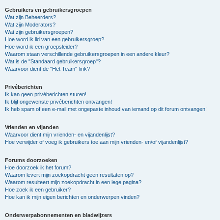
Gebruikers en gebruikersgroepen
Wat zijn Beheerders?
Wat zijn Moderators?
Wat zijn gebruikersgroepen?
Hoe word ik lid van een gebruikersgroep?
Hoe word ik een groepsleider?
Waarom staan verschillende gebruikersgroepen in een andere kleur?
Wat is de "Standaard gebruikersgroep"?
Waarvoor dient de "Het Team"-link?
Privéberichten
Ik kan geen privéberichten sturen!
Ik blijf ongewenste privéberichten ontvangen!
Ik heb spam of een e-mail met ongepaste inhoud van iemand op dit forum ontvangen!
Vrienden en vijanden
Waarvoor dient mijn vrienden- en vijandenlijst?
Hoe verwijder of voeg ik gebruikers toe aan mijn vrienden- en/of vijandenlijst?
Forums doorzoeken
Hoe doorzoek ik het forum?
Waarom levert mijn zoekopdracht geen resultaten op?
Waarom resulteert mijn zoekopdracht in een lege pagina?
Hoe zoek ik een gebruiker?
Hoe kan ik mijn eigen berichten en onderwerpen vinden?
Onderwerpabonnementen en bladwijzers