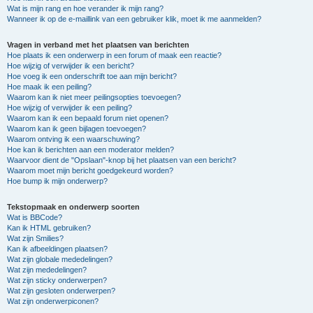
Wat is mijn rang en hoe verander ik mijn rang?
Wanneer ik op de e-maillink van een gebruiker klik, moet ik me aanmelden?
Vragen in verband met het plaatsen van berichten
Hoe plaats ik een onderwerp in een forum of maak een reactie?
Hoe wijzig of verwijder ik een bericht?
Hoe voeg ik een onderschrift toe aan mijn bericht?
Hoe maak ik een peiling?
Waarom kan ik niet meer peilingsopties toevoegen?
Hoe wijzig of verwijder ik een peiling?
Waarom kan ik een bepaald forum niet openen?
Waarom kan ik geen bijlagen toevoegen?
Waarom ontving ik een waarschuwing?
Hoe kan ik berichten aan een moderator melden?
Waarvoor dient de "Opslaan"-knop bij het plaatsen van een bericht?
Waarom moet mijn bericht goedgekeurd worden?
Hoe bump ik mijn onderwerp?
Tekstopmaak en onderwerp soorten
Wat is BBCode?
Kan ik HTML gebruiken?
Wat zijn Smilies?
Kan ik afbeeldingen plaatsen?
Wat zijn globale mededelingen?
Wat zijn mededelingen?
Wat zijn sticky onderwerpen?
Wat zijn gesloten onderwerpen?
Wat zijn onderwerpiconen?