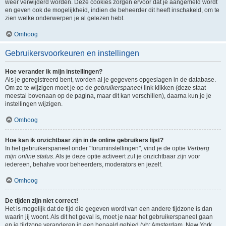
weer verwijderd worden. Deze cookies zorgen ervoor dat je aangemeld wordt
en geven ook de mogelijkheid, indien de beheerder dit heeft inschakeld, om te
zien welke onderwerpen je al gelezen hebt.
Omhoog
Gebruikersvoorkeuren en instellingen
Hoe verander ik mijn instellingen?
Als je geregistreerd bent, worden al je gegevens opgeslagen in de database.
Om ze te wijzigen moet je op de
gebruikerspaneel
link klikken (deze staat
meestal bovenaan op de pagina, maar dit kan verschillen), daarna kun je je
instellingen wijzigen.
Omhoog
Hoe kan ik onzichtbaar zijn in de online gebruikers lijst?
In het gebruikerspaneel onder "foruminstellingen", vind je de optie
Verberg
mijn online status
. Als je deze optie activeert zul je onzichtbaar zijn voor
iedereen, behalve voor beheerders, moderators en jezelf.
Omhoog
De tijden zijn niet correct!
Het is mogelijk dat de tijd die gegeven wordt van een andere tijdzone is dan
waarin jij woont. Als dit het geval is, moet je naar het gebruikerspaneel gaan
en je tijdzone veranderen in een bepaald gebied (vb: Amsterdam, New York,