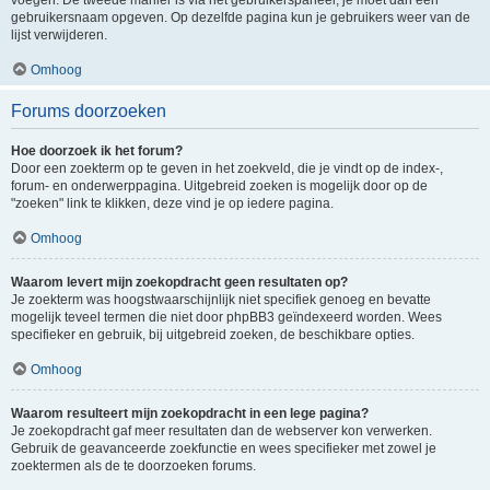
voegen. De tweede manier is via het gebruikerspaneel, je moet dan een
gebruikersnaam opgeven. Op dezelfde pagina kun je gebruikers weer van de
lijst verwijderen.
Omhoog
Forums doorzoeken
Hoe doorzoek ik het forum?
Door een zoekterm op te geven in het zoekveld, die je vindt op de index-,
forum- en onderwerppagina. Uitgebreid zoeken is mogelijk door op de
"zoeken" link te klikken, deze vind je op iedere pagina.
Omhoog
Waarom levert mijn zoekopdracht geen resultaten op?
Je zoekterm was hoogstwaarschijnlijk niet specifiek genoeg en bevatte
mogelijk teveel termen die niet door phpBB3 geïndexeerd worden. Wees
specifieker en gebruik, bij uitgebreid zoeken, de beschikbare opties.
Omhoog
Waarom resulteert mijn zoekopdracht in een lege pagina?
Je zoekopdracht gaf meer resultaten dan de webserver kon verwerken.
Gebruik de geavanceerde zoekfunctie en wees specifieker met zowel je
zoektermen als de te doorzoeken forums.