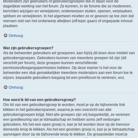
Moderators zijn gebruikers of gebruikersgroepen die in staan voor de
dagelijkse werking van het forum. Ze kunnen, in de forums die ze modereren,
berichten wijzigen en verwijderen; onderwerpen sluiten, openen, verplaatsen,
splitsen en verwijderen. In het algemeen moeten ze er gewoon op toe zien dat
mensen niet van het onderwerp afwijken (
off-topic
gaan) of ongepaste inhoud
plaatsen.
Omhoog
Wat zijn gebruikersgroepen?
Als de beheerder gebruikers wil groeperen, kan hij/zij dit doen door middel van
gebruikersgroepen. Gebruikers kunnen van meerdere groepen lid zijn (dit
verschilt per forum), deze groepen kunnen verschillende
permissies/toegangspermissies hebben. Op deze manier is het voor de
beheerder een stuk gemakkelijker meerdere moderators aan een forum toe te
wijzen, bepaalde gebruikers toegang tot een privéforum te verlenen, enz.
Omhoog
Hoe word ik lid van een gebruikersgroep?
Om lid van een gebruikersgroep te worden, moet je op de bijhorende link
klikken in het gebruikerspaneel, waarna je een overzicht van alle
gebruikersgroepen krijgt. Niet alle groepen zijn vrij toegankelijk, ze vereisen
een goedkeuring van je lidmaatschap en hebben soms zelf verborgen
gebruikers. Als het een open groep is, kan je lid worden door op de hiervoor
dienende knop te klikken. Als het een gesloten groep is, kan je je lidmaatschap
aanvragen door op de bijhorende knop te klikken. De groepsleider moet je