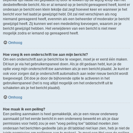
beperkte tijd nadat het geplaatst is) door te klikken op de
wijzig
knop van het
desbetreffende bericht. Als er al iemand op je bericht gereageerd heeft, komt er
onderaan je bericht een klein tekstje dat zegt hoeveel keer en wanneer je het
bericht voor het laatst je gewijzigd hebt. Dit zal niet verschijnen als nog
niemand gereageerd heeft, evenmin als een beheerder of moderator je bericht
gewijzigd heeft. Zij kunnen wel een mededeling toevoegen, waarom ze je
bericht gewijzigd hebben. Het verwijderen van een bericht is niet meer
mogelijk zodra er iemand op gereageerd heeft.
Omhoog
Hoe voeg ik een onderschrift toe aan mijn bericht?
Om een onderschrift aan je bericht toe te voegen, moet je er eerst één maken.
Dit kun je via het gebruikerspaneel doen. Als je dit gedaan hebt, kun je de
optie
voeg mijn onderschrift toe
aanvinken als je een bericht plaatst. Je kunt er
ook voor zorgen dat je onderschrift automatisch aan ieder nieuw bericht wordt
toegevoegd. Dit doe je door de bijhorende optie te activeren in het
gebruikerspaneel (het is nog altijd mogelijk om het onderschrift uit te
schakelen als je het bericht plaatst).
Omhoog
Hoe maak ik een peiling?
Een peiling aanmaken is heel gemakkelijk, als je een nieuw onderwerp
aanmaakt (of het eerste bericht in een onderwerp bewerkt en als je daar
permissies voor hebt) zou je een "voeg peiling toe" tabblad moeten zien
onderaan het berichten-gedeelte (als je dit tabblad niet kan zien, heb je niet de