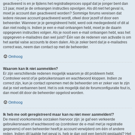
geactiveerd is en je tijdens het registratieproces opgaf dat je jonger bent dan
13 jaar, moet je de ontvangen instructies opvolgen. Als dit niet het geval is,
moet je account dan geactiveerd worden? Sommige forums vereisen dat
iedere nieuwe account geactiveerd wordt, ofwel door jezelf of door een
beheerder. Wanneer je je geregistreerd hebt, werd ook medegedeeld of dit al
dan niet nodig is. Indien je een e-mail ontvangen hebt, moet je de daarin
opgegeven instructies volgen. Als je nooit een e-mail ontvangen hebt, was het
opgegeven e-mailadres dan wel juist? Één van de redenen van activatie is om
het aantal valse accounts te doen dalen. Als je zeker bent dat je e-mailadres
correct was, neem dan contact op met de beheerder.
Omhoog
Waarom kan ik niet aanmelden?
Er zijn verschillende redenen mogelijk waarom je dit probleem hebt.
Controleer eerst of je gebruikersnaam en wachtwoord kloppen. Indien ze
correct zijn, kun je contact opnemen met de beheerder om er zeker van te zijn
dat je niet verbannen bent. Het is ook mogelijk dat de forumconfiguratie fout is,
dan moet dit door de beheerder opgelost worden.
Omhoog
Ik heb me ooit geregistreerd maar kan nu niet meer aanmelden!?
De meest voorkomende oorzaken hiervoor zijn: je gaf een verkeerde
gebruikersnaam of wachtwoord op (controleer de e-mail met je registratie
gegevens) of een beheerder heeft je account verwijderd om één of andere
reden. Indien dit laatste het geval is, heb je dan ooit een bericht geplaatst? Het