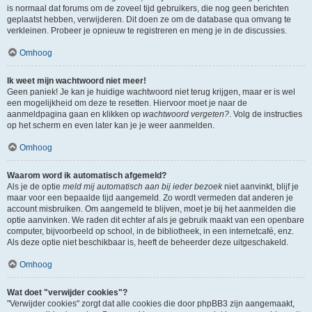
is normaal dat forums om de zoveel tijd gebruikers, die nog geen berichten
geplaatst hebben, verwijderen. Dit doen ze om de database qua omvang te
verkleinen. Probeer je opnieuw te registreren en meng je in de discussies.
Omhoog
Ik weet mijn wachtwoord niet meer!
Geen paniek! Je kan je huidige wachtwoord niet terug krijgen, maar er is wel
een mogelijkheid om deze te resetten. Hiervoor moet je naar de
aanmeldpagina gaan en klikken op
wachtwoord vergeten?
. Volg de instructies
op het scherm en even later kan je je weer aanmelden.
Omhoog
Waarom word ik automatisch afgemeld?
Als je de optie
meld mij automatisch aan bij ieder bezoek
niet aanvinkt, blijf je
maar voor een bepaalde tijd aangemeld. Zo wordt vermeden dat anderen je
account misbruiken. Om aangemeld te blijven, moet je bij het aanmelden die
optie aanvinken. We raden dit echter af als je gebruik maakt van een openbare
computer, bijvoorbeeld op school, in de bibliotheek, in een internetcafé, enz.
Als deze optie niet beschikbaar is, heeft de beheerder deze uitgeschakeld.
Omhoog
Wat doet "verwijder cookies"?
"Verwijder cookies" zorgt dat alle cookies die door phpBB3 zijn aangemaakt,