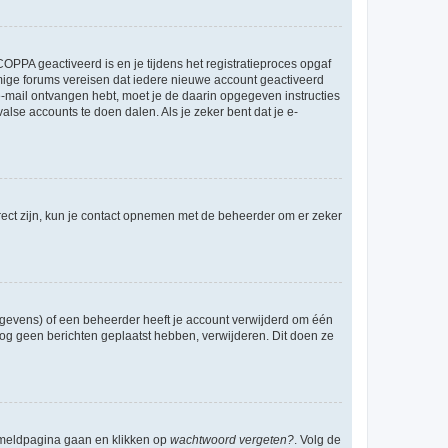
OPPA geactiveerd is en je tijdens het registratieproces opgaf
ommige forums vereisen dat iedere nieuwe account geactiveerd
 e-mail ontvangen hebt, moet je de daarin opgegeven instructies
lse accounts te doen dalen. Als je zeker bent dat je e-
rect zijn, kun je contact opnemen met de beheerder om er zeker
egevens) of een beheerder heeft je account verwijderd om één
e nog geen berichten geplaatst hebben, verwijderen. Dit doen ze
anmeldpagina gaan en klikken op
wachtwoord vergeten?
. Volg de