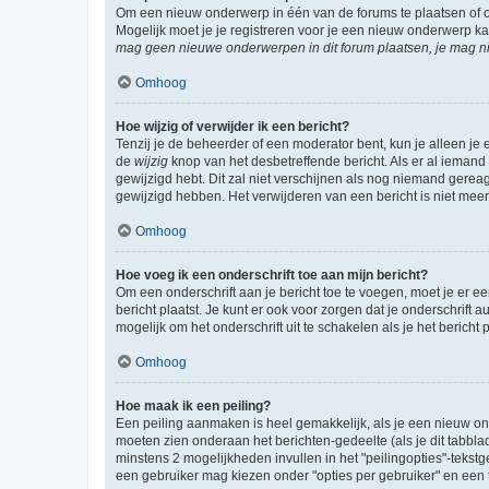
Om een nieuw onderwerp in één van de forums te plaatsen of 
Mogelijk moet je je registreren voor je een nieuw onderwerp k
mag geen nieuwe onderwerpen in dit forum plaatsen, je mag ni
Omhoog
Hoe wijzig of verwijder ik een bericht?
Tenzij je de beheerder of een moderator bent, kun je alleen je 
de
wijzig
knop van het desbetreffende bericht. Als er al iemand o
gewijzigd hebt. Dit zal niet verschijnen als nog niemand gere
gewijzigd hebben. Het verwijderen van een bericht is niet mee
Omhoog
Hoe voeg ik een onderschrift toe aan mijn bericht?
Om een onderschrift aan je bericht toe te voegen, moet je er ee
bericht plaatst. Je kunt er ook voor zorgen dat je onderschrift 
mogelijk om het onderschrift uit te schakelen als je het bericht p
Omhoog
Hoe maak ik een peiling?
Een peiling aanmaken is heel gemakkelijk, als je een nieuw ond
moeten zien onderaan het berichten-gedeelte (als je dit tabblad 
minstens 2 mogelijkheden invullen in het "peilingopties"-tekstg
een gebruiker mag kiezen onder "opties per gebruiker" en een ti