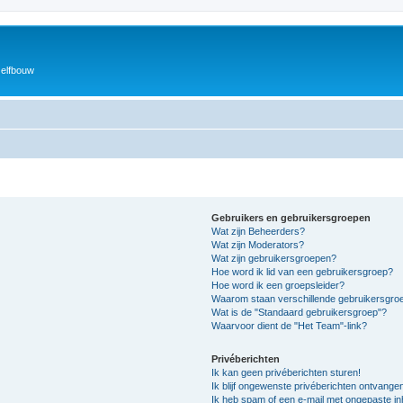
zelfbouw
Gebruikers en gebruikersgroepen
Wat zijn Beheerders?
Wat zijn Moderators?
Wat zijn gebruikersgroepen?
Hoe word ik lid van een gebruikersgroep?
Hoe word ik een groepsleider?
Waarom staan verschillende gebruikersgroe
Wat is de "Standaard gebruikersgroep"?
Waarvoor dient de "Het Team"-link?
Privéberichten
Ik kan geen privéberichten sturen!
Ik blijf ongewenste privéberichten ontvange
Ik heb spam of een e-mail met ongepaste i