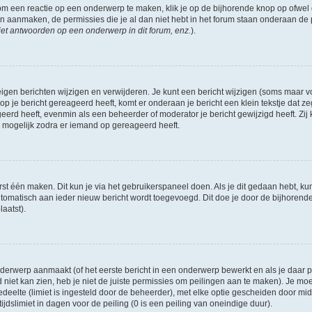
om een reactie op een onderwerp te maken, klik je op de bijhorende knop op ofwe
an aanmaken, de permissies die je al dan niet hebt in het forum staan onderaan de
et antwoorden op een onderwerp in dit forum, enz.
).
eigen berichten wijzigen en verwijderen. Je kunt een bericht wijzigen (soms maar voo
p je bericht gereageerd heeft, komt er onderaan je bericht een klein tekstje dat ze
ageerd heeft, evenmin als een beheerder of moderator je bericht gewijzigd heeft. 
r mogelijk zodra er iemand op gereageerd heeft.
rst één maken. Dit kun je via het gebruikerspaneel doen. Als je dit gedaan hebt, ku
automatisch aan ieder nieuw bericht wordt toegevoegd. Dit doe je door de bijhorende 
laatst).
erwerp aanmaakt (of het eerste bericht in een onderwerp bewerkt en als je daar pe
niet kan zien, heb je niet de juiste permissies om peilingen aan te maken). Je moet 
edeelte (limiet is ingesteld door de beheerder), met elke optie gescheiden door mi
jdslimiet in dagen voor de peiling (0 is een peiling van oneindige duur).