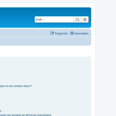
Zoek
Uitgebreid zoeken
Registreer
Aanmelden
pen in een andere kleur?
n!
nhoud van iemand op dit forum ontvangen!