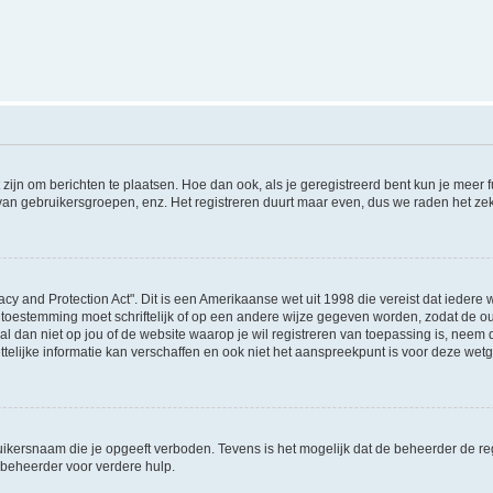
 zijn om berichten te plaatsen. Hoe dan ook, als je geregistreerd bent kun je meer
 van gebruikersgroepen, enz. Het registreren duurt maar even, dus we raden het ze
acy and Protection Act". Dit is een Amerikaanse wet uit 1998 die vereist dat ieder
 toestemming moet schriftelijk of op een andere wijze gegeven worden, zodat de 
et al dan niet op jou of de website waarop je wil registreren van toepassing is, nee
lijke informatie kan verschaffen en ook niet het aanspreekpunt is voor deze wetge
ikersnaam die je opgeeft verboden. Tevens is het mogelijk dat de beheerder de regi
beheerder voor verdere hulp.