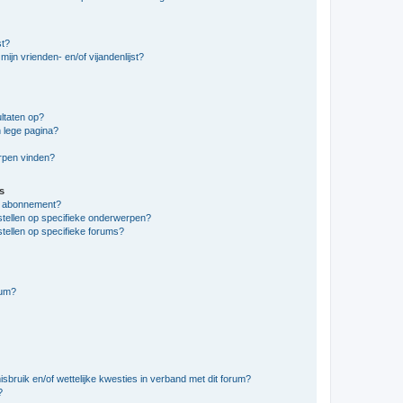
st?
ijn vrienden- en/of vijandenlijst?
ltaten op?
 lege pagina?
erpen vinden?
s
en abonnement?
stellen op specifieke onderwerpen?
tellen op specifieke forums?
rum?
bruik en/of wettelijke kwesties in verband met dit forum?
?