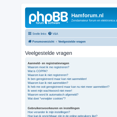
Hamforum.nl
Zendamateur forum en elektronica 
Snelle links
V&A
Forumoverzicht
Veelgestelde vragen
Veelgestelde vragen
Aanmeld- en registratievragen
Waarom moet ik me registreren?
Wat is COPPA?
Waarom kan ik niet registreren?
Ik ben geregistreerd maar kan niet aanmelden!
Waarom kan ik niet aanmelden?
Ik heb me ooit geregistreerd maar kan nu niet meer aanmelden!?
Ik weet mijn wachtwoord niet meer!
Waarom word ik automatisch afgemeld?
Wat doet "verwijder cookies"?
Gebruikersvoorkeuren en instellingen
Hoe verander ik mijn instellingen?
Hoe kan ik onzichtbaar zijn in de online gebruikers lijst?