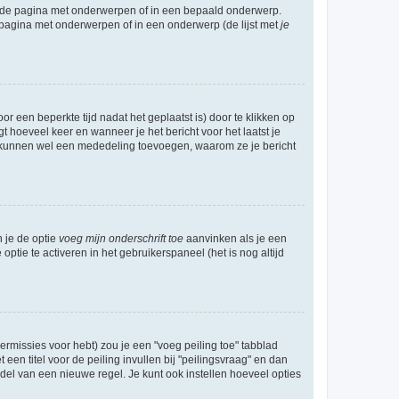
l de pagina met onderwerpen of in een bepaald onderwerp.
 pagina met onderwerpen of in een onderwerp (de lijst met
je
r een beperkte tijd nadat het geplaatst is) door te klikken op
gt hoeveel keer en wanneer je het bericht voor het laatst je
Zij kunnen wel een mededeling toevoegen, waarom ze je bericht
n je de optie
voeg mijn onderschrift toe
aanvinken als je een
optie te activeren in het gebruikerspaneel (het is nog altijd
rmissies voor hebt) zou je een "voeg peiling toe" tabblad
een titel voor de peiling invullen bij "peilingsvraag" en dan
ddel van een nieuwe regel. Je kunt ook instellen hoeveel opties