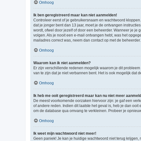
Omhoog
Ik ben geregistreerd maar kan niet aanmelden!
Controleer eerst of je gebruikersnaam en wachtwoord kloppen. I
dat je jonger bent dan 13 jaar, moet je de ontvangen instructi
wordt, ofwel door jezelf of door een beheerder. Wanneer je je 
volgen. Als je nooit een e-mail ontvangen hebt, was het opgege
mailadres correct was, neem dan contact op met de beheerder.
Omhoog
Waarom kan ik niet aanmelden?
Er zijn verschillende redenen mogelijk waarom je dit probleem
van te zijn dat je niet verbannen bent. Het is ook mogelijk dat
Omhoog
Ik heb me ooit geregistreerd maar kan nu niet meer aanmel
De meest voorkomende oorzaken hiervoor zijn: je gaf een verk
of andere reden. Indien dit laatste het geval is, heb je dan oo
om de database qua omvang te verkleinen. Probeer je opnieuw t
Omhoog
Ik weet mijn wachtwoord niet meer!
Geen paniek! Je kan je huidige wachtwoord niet terug krijgen,