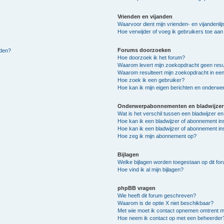
Vrienden en vijanden
Waarvoor dient mijn vrienden- en vijandenlij
Hoe verwijder of voeg ik gebruikers toe aan m
Forums doorzoeken
lden?
Hoe doorzoek ik het forum?
Waarom levert mijn zoekopdracht geen resu
Waarom resulteert mijn zoekopdracht in een
Hoe zoek ik een gebruiker?
Hoe kan ik mijn eigen berichten en onderw
Onderwerpabonnementen en bladwijzer
Wat is het verschil tussen een bladwijzer 
Hoe kan ik een bladwijzer of abonnement in
Hoe kan ik een bladwijzer of abonnement ins
Hoe zeg ik mijn abonnement op?
Bijlagen
Welke bijlagen worden toegestaan op dit fo
Hoe vind ik al mijn bijlagen?
phpBB vragen
Wie heeft dit forum geschreven?
Waarom is de optie X niet beschikbaar?
Met wie moet ik contact opnemen omtrent mis
Hoe neem ik contact op met een beheerder