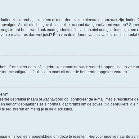
ndien ze correct zijn, kan één of meerdere zaken hiervan de oorzaak zijn. Indien C
es opvolgen. Als dit niet het geval is, moet je account dan geactiveerd worden? S
geregistreerd hebt, werd ook medegedeeld of dit al dan niet nodig is. Indien je een
ven e-mailadres dan wel juist? Één van de redenen van activatie is om het aantal va
 hebt. Controleer eerst of je gebruikersnaam en wachtwoord kloppen. Indien ze cor
 de forumconfiguratie fout is, dan moet dit door de beheerder opgelost worden.
den!?
eerde gebruikersnaam of wachtwoord op (controleer de e-mail met je registratie g
it een bericht geplaatst? Het is normaal dat forums om de zoveel tijd gebruikers, di
e registreren en meng je in de discussies.
 maar er is wel een mogelijkheid om deze te resetten. Hiervoor moet je naar de a