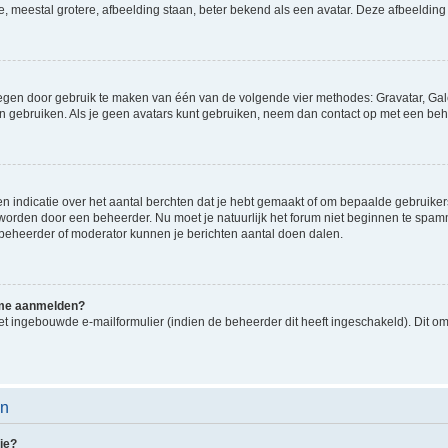
e, meestal grotere, afbeelding staan, beter bekend als een avatar. Deze afbeelding 
oegen door gebruik te maken van één van de volgende vier methodes: Gravatar, Gale
n gebruiken. Als je geen avatars kunt gebruiken, neem dan contact op met een beh
indicatie over het aantal berchten dat je hebt gemaakt of om bepaalde gebruikers 
d worden door een beheerder. Nu moet je natuurlijk het forum niet beginnen te sp
en beheerder of moderator kunnen je berichten aantal doen dalen.
k me aanmelden?
t ingebouwde e-mailformulier (indien de beheerder dit heeft ingeschakeld). Dit o
en
ie?