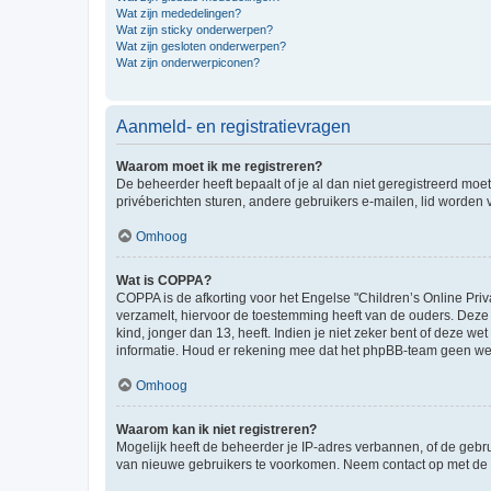
Wat zijn mededelingen?
Wat zijn sticky onderwerpen?
Wat zijn gesloten onderwerpen?
Wat zijn onderwerpiconen?
Aanmeld- en registratievragen
Waarom moet ik me registreren?
De beheerder heeft bepaalt of je al dan niet geregistreerd moet
privéberichten sturen, andere gebruikers e-mailen, lid worden
Omhoog
Wat is COPPA?
COPPA is de afkorting voor het Engelse "Children’s Online Priv
verzamelt, hiervoor de toestemming heeft van de ouders. Deze
kind, jonger dan 13, heeft. Indien je niet zeker bent of deze w
informatie. Houd er rekening mee dat het phpBB-team geen wette
Omhoog
Waarom kan ik niet registreren?
Mogelijk heeft de beheerder je IP-adres verbannen, of de gebru
van nieuwe gebruikers te voorkomen. Neem contact op met de 