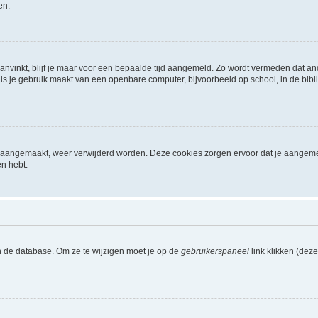
en.
aanvinkt, blijf je maar voor een bepaalde tijd aangemeld. Zo wordt vermeden dat a
ls je gebruik maakt van een openbare computer, bijvoorbeeld op school, in de biblio
ijn aangemaakt, weer verwijderd worden. Deze cookies zorgen ervoor dat je aangem
en hebt.
n de database. Om ze te wijzigen moet je op de
gebruikerspaneel
link klikken (dez