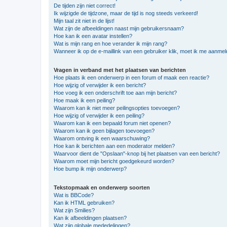
De tijden zijn niet correct!
Ik wijzigde de tijdzone, maar de tijd is nog steeds verkeerd!
Mijn taal zit niet in de lijst!
Wat zijn de afbeeldingen naast mijn gebruikersnaam?
Hoe kan ik een avatar instellen?
Wat is mijn rang en hoe verander ik mijn rang?
Wanneer ik op de e-maillink van een gebruiker klik, moet ik me aanme
Vragen in verband met het plaatsen van berichten
Hoe plaats ik een onderwerp in een forum of maak een reactie?
Hoe wijzig of verwijder ik een bericht?
Hoe voeg ik een onderschrift toe aan mijn bericht?
Hoe maak ik een peiling?
Waarom kan ik niet meer peilingsopties toevoegen?
Hoe wijzig of verwijder ik een peiling?
Waarom kan ik een bepaald forum niet openen?
Waarom kan ik geen bijlagen toevoegen?
Waarom ontving ik een waarschuwing?
Hoe kan ik berichten aan een moderator melden?
Waarvoor dient de "Opslaan"-knop bij het plaatsen van een bericht?
Waarom moet mijn bericht goedgekeurd worden?
Hoe bump ik mijn onderwerp?
Tekstopmaak en onderwerp soorten
Wat is BBCode?
Kan ik HTML gebruiken?
Wat zijn Smilies?
Kan ik afbeeldingen plaatsen?
Wat zijn globale mededelingen?