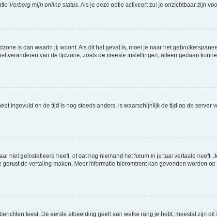
ptie
Verberg mijn online status
. Als je deze optie activeert zul je onzichtbaar zijn 
jdzone is dan waarin jij woont. Als dit het geval is, moet je naar het gebruikerspan
t veranderen van de tijdzone, zoals de meeste instellingen, alleen gedaan kunnen
 hebt ingevuld en de tijd is nog steeds anders, is waarschijnlijk de tijd op de serv
niet geïnstalleerd heeft, of dat nog niemand het forum in je taal vertaald heeft. Je
ag je gerust de vertaling maken. Meer informatie hieromtrent kan gevonden worden o
richten leest. De eerste afbeelding geeft aan welke rang je hebt, meestal zijn dit 