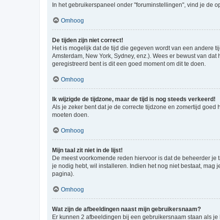
In het gebruikerspaneel onder "foruminstellingen", vind je de o
Omhoog
De tijden zijn niet correct!
Het is mogelijk dat de tijd die gegeven wordt van een andere ti
Amsterdam, New York, Sydney, enz.). Wees er bewust van dat he
geregistreerd bent is dit een goed moment om dit te doen.
Omhoog
Ik wijzigde de tijdzone, maar de tijd is nog steeds verkeerd!
Als je zeker bent dat je de correcte tijdzone en zomertijd goed
moeten doen.
Omhoog
Mijn taal zit niet in de lijst!
De meest voorkomende reden hiervoor is dat de beheerder je taal 
je nodig hebt, wil installeren. Indien het nog niet bestaat, m
pagina).
Omhoog
Wat zijn de afbeeldingen naast mijn gebruikersnaam?
Er kunnen 2 afbeeldingen bij een gebruikersnaam staan als je be