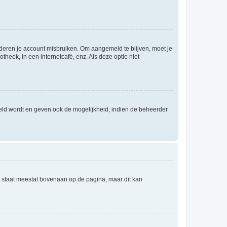
nderen je account misbruiken. Om aangemeld te blijven, moet je
theek, in een internetcafé, enz. Als deze optie niet
eld wordt en geven ook de mogelijkheid, indien de beheerder
e staat meestal bovenaan op de pagina, maar dit kan