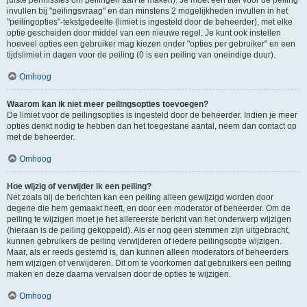
juiste permissies om peilingen aan te maken). Je moet een titel voor de peiling
invullen bij "peilingsvraag" en dan minstens 2 mogelijkheden invullen in het
"peilingopties"-tekstgedeelte (limiet is ingesteld door de beheerder), met elke
optie gescheiden door middel van een nieuwe regel. Je kunt ook instellen
hoeveel opties een gebruiker mag kiezen onder "opties per gebruiker" en een
tijdslimiet in dagen voor de peiling (0 is een peiling van oneindige duur).
Omhoog
Waarom kan ik niet meer peilingsopties toevoegen?
De limiet voor de peilingsopties is ingesteld door de beheerder. Indien je meer
opties denkt nodig te hebben dan het toegestane aantal, neem dan contact op
met de beheerder.
Omhoog
Hoe wijzig of verwijder ik een peiling?
Net zoals bij de berichten kan een peiling alleen gewijzigd worden door
degene die hem gemaakt heeft, en door een moderator of beheerder. Om de
peiling te wijzigen moet je het allereerste bericht van het onderwerp wijzigen
(hieraan is de peiling gekoppeld). Als er nog geen stemmen zijn uitgebracht,
kunnen gebruikers de peiling verwijderen of iedere peilingsoptie wijzigen.
Maar, als er reeds gestemd is, dan kunnen alleen moderators of beheerders
hem wijzigen of verwijderen. Dit om te voorkomen dat gebruikers een peiling
maken en deze daarna vervalsen door de opties te wijzigen.
Omhoog