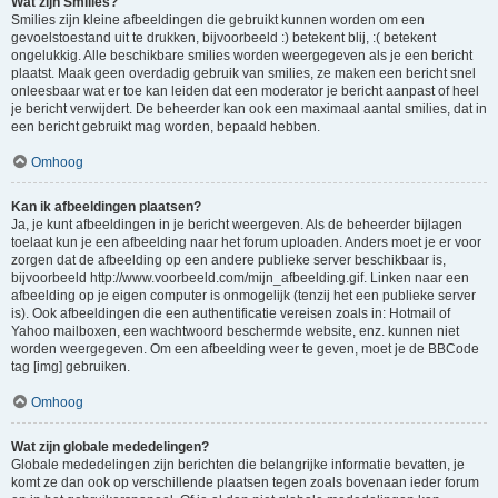
Wat zijn Smilies?
Smilies zijn kleine afbeeldingen die gebruikt kunnen worden om een
gevoelstoestand uit te drukken, bijvoorbeeld :) betekent blij, :( betekent
ongelukkig. Alle beschikbare smilies worden weergegeven als je een bericht
plaatst. Maak geen overdadig gebruik van smilies, ze maken een bericht snel
onleesbaar wat er toe kan leiden dat een moderator je bericht aanpast of heel
je bericht verwijdert. De beheerder kan ook een maximaal aantal smilies, dat in
een bericht gebruikt mag worden, bepaald hebben.
Omhoog
Kan ik afbeeldingen plaatsen?
Ja, je kunt afbeeldingen in je bericht weergeven. Als de beheerder bijlagen
toelaat kun je een afbeelding naar het forum uploaden. Anders moet je er voor
zorgen dat de afbeelding op een andere publieke server beschikbaar is,
bijvoorbeeld http://www.voorbeeld.com/mijn_afbeelding.gif. Linken naar een
afbeelding op je eigen computer is onmogelijk (tenzij het een publieke server
is). Ook afbeeldingen die een authentificatie vereisen zoals in: Hotmail of
Yahoo mailboxen, een wachtwoord beschermde website, enz. kunnen niet
worden weergegeven. Om een afbeelding weer te geven, moet je de BBCode
tag [img] gebruiken.
Omhoog
Wat zijn globale mededelingen?
Globale mededelingen zijn berichten die belangrijke informatie bevatten, je
komt ze dan ook op verschillende plaatsen tegen zoals bovenaan ieder forum