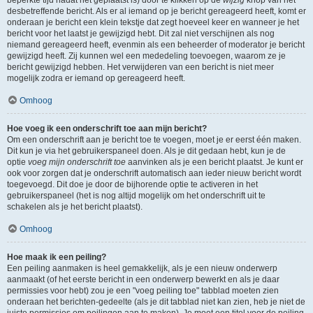
beperkte tijd nadat het geplaatst is) door te klikken op de
wijzig
knop van het
desbetreffende bericht. Als er al iemand op je bericht gereageerd heeft, komt er
onderaan je bericht een klein tekstje dat zegt hoeveel keer en wanneer je het
bericht voor het laatst je gewijzigd hebt. Dit zal niet verschijnen als nog
niemand gereageerd heeft, evenmin als een beheerder of moderator je bericht
gewijzigd heeft. Zij kunnen wel een mededeling toevoegen, waarom ze je
bericht gewijzigd hebben. Het verwijderen van een bericht is niet meer
mogelijk zodra er iemand op gereageerd heeft.
Omhoog
Hoe voeg ik een onderschrift toe aan mijn bericht?
Om een onderschrift aan je bericht toe te voegen, moet je er eerst één maken.
Dit kun je via het gebruikerspaneel doen. Als je dit gedaan hebt, kun je de
optie
voeg mijn onderschrift toe
aanvinken als je een bericht plaatst. Je kunt er
ook voor zorgen dat je onderschrift automatisch aan ieder nieuw bericht wordt
toegevoegd. Dit doe je door de bijhorende optie te activeren in het
gebruikerspaneel (het is nog altijd mogelijk om het onderschrift uit te
schakelen als je het bericht plaatst).
Omhoog
Hoe maak ik een peiling?
Een peiling aanmaken is heel gemakkelijk, als je een nieuw onderwerp
aanmaakt (of het eerste bericht in een onderwerp bewerkt en als je daar
permissies voor hebt) zou je een "voeg peiling toe" tabblad moeten zien
onderaan het berichten-gedeelte (als je dit tabblad niet kan zien, heb je niet de