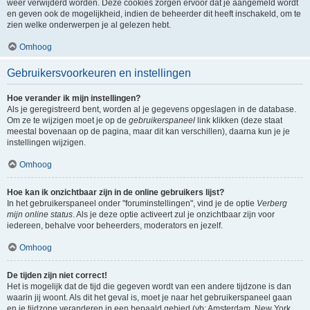
weer verwijderd worden. Deze cookies zorgen ervoor dat je aangemeld wordt
en geven ook de mogelijkheid, indien de beheerder dit heeft inschakeld, om te
zien welke onderwerpen je al gelezen hebt.
Omhoog
Gebruikersvoorkeuren en instellingen
Hoe verander ik mijn instellingen?
Als je geregistreerd bent, worden al je gegevens opgeslagen in de database.
Om ze te wijzigen moet je op de
gebruikerspaneel
link klikken (deze staat
meestal bovenaan op de pagina, maar dit kan verschillen), daarna kun je je
instellingen wijzigen.
Omhoog
Hoe kan ik onzichtbaar zijn in de online gebruikers lijst?
In het gebruikerspaneel onder "foruminstellingen", vind je de optie
Verberg
mijn online status
. Als je deze optie activeert zul je onzichtbaar zijn voor
iedereen, behalve voor beheerders, moderators en jezelf.
Omhoog
De tijden zijn niet correct!
Het is mogelijk dat de tijd die gegeven wordt van een andere tijdzone is dan
waarin jij woont. Als dit het geval is, moet je naar het gebruikerspaneel gaan
en je tijdzone veranderen in een bepaald gebied (vb: Amsterdam, New York,