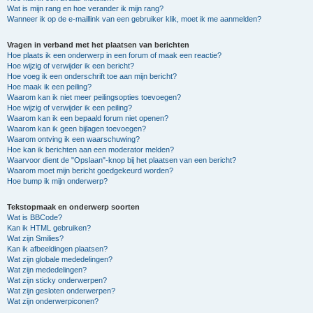
Wat is mijn rang en hoe verander ik mijn rang?
Wanneer ik op de e-maillink van een gebruiker klik, moet ik me aanmelden?
Vragen in verband met het plaatsen van berichten
Hoe plaats ik een onderwerp in een forum of maak een reactie?
Hoe wijzig of verwijder ik een bericht?
Hoe voeg ik een onderschrift toe aan mijn bericht?
Hoe maak ik een peiling?
Waarom kan ik niet meer peilingsopties toevoegen?
Hoe wijzig of verwijder ik een peiling?
Waarom kan ik een bepaald forum niet openen?
Waarom kan ik geen bijlagen toevoegen?
Waarom ontving ik een waarschuwing?
Hoe kan ik berichten aan een moderator melden?
Waarvoor dient de "Opslaan"-knop bij het plaatsen van een bericht?
Waarom moet mijn bericht goedgekeurd worden?
Hoe bump ik mijn onderwerp?
Tekstopmaak en onderwerp soorten
Wat is BBCode?
Kan ik HTML gebruiken?
Wat zijn Smilies?
Kan ik afbeeldingen plaatsen?
Wat zijn globale mededelingen?
Wat zijn mededelingen?
Wat zijn sticky onderwerpen?
Wat zijn gesloten onderwerpen?
Wat zijn onderwerpiconen?