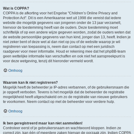
Wat is COPPA?
COPPA is de afkorting voor het Engelse "Children’s Online Privacy and
Protection Act". Dit is een Amerikaanse wet uit 1998 die vereist dat iedere
website die mogelijk gegevens van jongeren onder de 13 jaar verzamelt,
hiervoor de toestemming heeft van de ouders. Deze toestemming moet
schriftelijk of op een andere wijze gegeven worden, zodat de ouders weten dat
de website persoonlijke gegevens van hun kind, jonger dan 13, heeft. Indien je
niet zeker bent of deze wet al dan niet op jou of de website waarop je wil
registreren van toepassing is, neem dan contact op met een juridisch
raadgever voor meer informatie. Houd er rekening mee dat het phpBB-team
geen wettelijke informatie kan verschaffen en ook niet het aanspreekpunt is
voor deze wetgeving, tenzij dit hieronder vermeld wordt.
Omhoog
Waarom kan ik niet registreren?
Mogelijk heeft de beheerder je IP-adres verbannen, of de gebruikersnaam die
je opgeeft verboden. Tevens is het mogelijk dat de beheerder de registratie
mogelijkheid heeft uitgeschakeld om zo de registratie van nieuwe gebruikers
te voorkomen. Neem contact op met de beheerder voor verdere hulp.
Omhoog
Ik ben geregistreerd maar kan niet aanmelden!
Controleer eerst of je gebruikersnaam en wachtwoord kloppen. Indien ze
correct zijn, kan één of meerdere zaken hiervan de oorzaak zijn. Indien COPPA