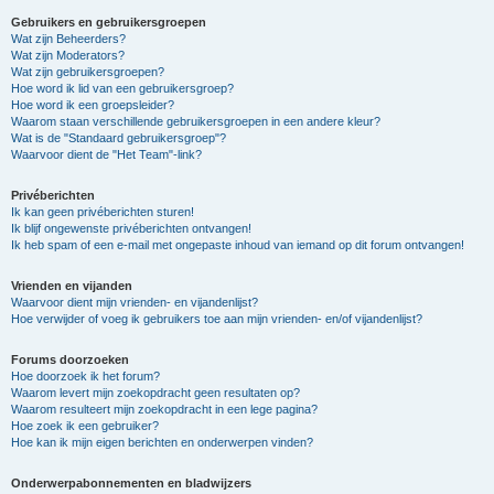
Gebruikers en gebruikersgroepen
Wat zijn Beheerders?
Wat zijn Moderators?
Wat zijn gebruikersgroepen?
Hoe word ik lid van een gebruikersgroep?
Hoe word ik een groepsleider?
Waarom staan verschillende gebruikersgroepen in een andere kleur?
Wat is de "Standaard gebruikersgroep"?
Waarvoor dient de "Het Team"-link?
Privéberichten
Ik kan geen privéberichten sturen!
Ik blijf ongewenste privéberichten ontvangen!
Ik heb spam of een e-mail met ongepaste inhoud van iemand op dit forum ontvangen!
Vrienden en vijanden
Waarvoor dient mijn vrienden- en vijandenlijst?
Hoe verwijder of voeg ik gebruikers toe aan mijn vrienden- en/of vijandenlijst?
Forums doorzoeken
Hoe doorzoek ik het forum?
Waarom levert mijn zoekopdracht geen resultaten op?
Waarom resulteert mijn zoekopdracht in een lege pagina?
Hoe zoek ik een gebruiker?
Hoe kan ik mijn eigen berichten en onderwerpen vinden?
Onderwerpabonnementen en bladwijzers