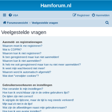
Hamforum.nl
V&A
Registreer
Aanmelden
Z
Forumoverzicht
Veelgestelde vragen
o
Veelgestelde vragen
e
k
Aanmeld- en registratievragen
Waarom moet ik me registreren?
Wat is COPPA?
Waarom kan ik niet registreren?
Ik ben geregistreerd maar kan niet aanmelden!
Waarom kan ik niet aanmelden?
Ik heb me ooit geregistreerd maar kan nu niet meer aanmelden!?
Ik weet mijn wachtwoord niet meer!
Waarom word ik automatisch afgemeld?
Wat doet "verwijder cookies"?
Gebruikersvoorkeuren en instellingen
Hoe verander ik mijn instellingen?
Hoe kan ik onzichtbaar zijn in de online gebruikers lijst?
De tijden zijn niet correct!
Ik wijzigde de tijdzone, maar de tijd is nog steeds verkeerd!
Mijn taal zit niet in de lijst!
Wat zijn de afbeeldingen naast mijn gebruikersnaam?
Hoe kan ik een avatar instellen?