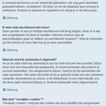
is normaal dat forums om de zoveel tijd gebruikers, die nog geen berichten
geplaatst hebben, verwijderen. Dit doen ze om de database qua omvang te
verkleinen. Probeer je opnieuw te registreren en meng je in de discussies.
Omhoog
Ik weet mijn wachtwoord niet meer!
Geen paniek! Je kan je huidige wachtwoord niet terug krijgen, maar er is wel
een mogelijkheid om deze te resetten. Hiervoor moet je naar de
aanmeldpagina gaan en klikken op
wachtwoord vergeten?
. Volg de instructies
op het scherm en even later kan je je weer aanmelden.
Omhoog
Waarom word ik automatisch afgemeld?
Als je de optie
meld mij automatisch aan bij ieder bezoek
niet aanvinkt, blijf je
maar voor een bepaalde tijd aangemeld. Zo wordt vermeden dat anderen je
account misbruiken. Om aangemeld te blijven, moet je bij het aanmelden die
optie aanvinken. We raden dit echter af als je gebruik maakt van een openbare
computer, bijvoorbeeld op school, in de bibliotheek, in een internetcafé, enz.
Als deze optie niet beschikbaar is, heeft de beheerder deze uitgeschakeld.
Omhoog
Wat doet "verwijder cookies"?
"Verwijder cookies" zorgt dat alle cookies die door phpBB3 zijn aangemaakt,