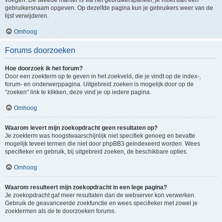
voegen. De tweede manier is via het gebruikerspaneel, je moet dan een
gebruikersnaam opgeven. Op dezelfde pagina kun je gebruikers weer van de
lijst verwijderen.
Omhoog
Forums doorzoeken
Hoe doorzoek ik het forum?
Door een zoekterm op te geven in het zoekveld, die je vindt op de index-,
forum- en onderwerppagina. Uitgebreid zoeken is mogelijk door op de
"zoeken" link te klikken, deze vind je op iedere pagina.
Omhoog
Waarom levert mijn zoekopdracht geen resultaten op?
Je zoekterm was hoogstwaarschijnlijk niet specifiek genoeg en bevatte
mogelijk teveel termen die niet door phpBB3 geïndexeerd worden. Wees
specifieker en gebruik, bij uitgebreid zoeken, de beschikbare opties.
Omhoog
Waarom resulteert mijn zoekopdracht in een lege pagina?
Je zoekopdracht gaf meer resultaten dan de webserver kon verwerken.
Gebruik de geavanceerde zoekfunctie en wees specifieker met zowel je
zoektermen als de te doorzoeken forums.