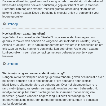
De eerste afbeelding geeft aan welke rang je hebt, meestal zijn dit sterretjes of
blokjes die aangeven hoeveel berichten je geplaatst hebt of wat je status is.
Hieronder kan nog een tweede, meestal grotere, afbeelding staan, beter
bekend als een avatar. Deze afbeelding is meestal uniek of persoonlijk voor
iedere gebruiker.
Omhoog
Hoe kan ik een avatar instellen?
In je Gebruikerspaneel, onder “Profiel” kun je een avatar toevoegen door
gebruik te maken van één van de volgende vier methodes: Gravatar, Galerij,
Afstand of Upload. Het is aan de beheerders om avatars in te schakelen en om
te kiezen op welke manier je een avatar kan gebruiken. Als je geen avatars
kunt gebruiken, neem dan contact op met een beheerder voor je vragen
hierover.
Omhoog
Wat is mijn rang en hoe verander ik mijn rang?
Rangen, welke verschijnen onder je gebruikersnaam, geven een indicatie over
het aantal berchten dat je hebt gemaakt of om bepaalde gebruikers te
identificeren, bijv. moderators en beheerders. Over het algemeen kun je je
rang niet wijzigen, aangezien ze ingesteld worden door een beheerder. Nu
moet je natuurlijk het forum niet beginnen te spammen met onzinnig veel
berichten, gewoon voor een hogere rang. Dit heeft zelfs mogelijk het
tegenovergestelde effect, een beheerder of moderator kunnen je berichten
aantal doen dalen.