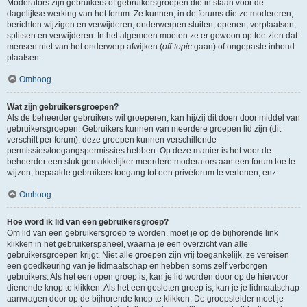
Moderators zijn gebruikers of gebruikersgroepen die in staan voor de
dagelijkse werking van het forum. Ze kunnen, in de forums die ze modereren,
berichten wijzigen en verwijderen; onderwerpen sluiten, openen, verplaatsen,
splitsen en verwijderen. In het algemeen moeten ze er gewoon op toe zien dat
mensen niet van het onderwerp afwijken (
off-topic
gaan) of ongepaste inhoud
plaatsen.
Omhoog
Wat zijn gebruikersgroepen?
Als de beheerder gebruikers wil groeperen, kan hij/zij dit doen door middel van
gebruikersgroepen. Gebruikers kunnen van meerdere groepen lid zijn (dit
verschilt per forum), deze groepen kunnen verschillende
permissies/toegangspermissies hebben. Op deze manier is het voor de
beheerder een stuk gemakkelijker meerdere moderators aan een forum toe te
wijzen, bepaalde gebruikers toegang tot een privéforum te verlenen, enz.
Omhoog
Hoe word ik lid van een gebruikersgroep?
Om lid van een gebruikersgroep te worden, moet je op de bijhorende link
klikken in het gebruikerspaneel, waarna je een overzicht van alle
gebruikersgroepen krijgt. Niet alle groepen zijn vrij toegankelijk, ze vereisen
een goedkeuring van je lidmaatschap en hebben soms zelf verborgen
gebruikers. Als het een open groep is, kan je lid worden door op de hiervoor
dienende knop te klikken. Als het een gesloten groep is, kan je je lidmaatschap
aanvragen door op de bijhorende knop te klikken. De groepsleider moet je