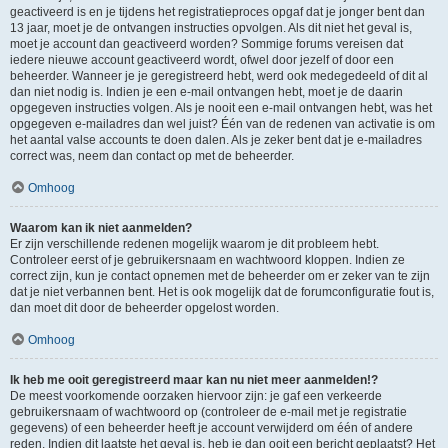
geactiveerd is en je tijdens het registratieproces opgaf dat je jonger bent dan
13 jaar, moet je de ontvangen instructies opvolgen. Als dit niet het geval is,
moet je account dan geactiveerd worden? Sommige forums vereisen dat
iedere nieuwe account geactiveerd wordt, ofwel door jezelf of door een
beheerder. Wanneer je je geregistreerd hebt, werd ook medegedeeld of dit al
dan niet nodig is. Indien je een e-mail ontvangen hebt, moet je de daarin
opgegeven instructies volgen. Als je nooit een e-mail ontvangen hebt, was het
opgegeven e-mailadres dan wel juist? Één van de redenen van activatie is om
het aantal valse accounts te doen dalen. Als je zeker bent dat je e-mailadres
correct was, neem dan contact op met de beheerder.
Omhoog
Waarom kan ik niet aanmelden?
Er zijn verschillende redenen mogelijk waarom je dit probleem hebt.
Controleer eerst of je gebruikersnaam en wachtwoord kloppen. Indien ze
correct zijn, kun je contact opnemen met de beheerder om er zeker van te zijn
dat je niet verbannen bent. Het is ook mogelijk dat de forumconfiguratie fout is,
dan moet dit door de beheerder opgelost worden.
Omhoog
Ik heb me ooit geregistreerd maar kan nu niet meer aanmelden!?
De meest voorkomende oorzaken hiervoor zijn: je gaf een verkeerde
gebruikersnaam of wachtwoord op (controleer de e-mail met je registratie
gegevens) of een beheerder heeft je account verwijderd om één of andere
reden. Indien dit laatste het geval is, heb je dan ooit een bericht geplaatst? Het