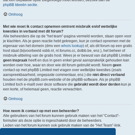
dat een bepaalde optie toegevoegd moet worden, bezoek dan de
phpBB Ideeën sectie
.
Omhoog
Met wie moet ik contact opnemen omtrent misbruik en/of wettelijke
kwesties in verband met dit forum?
Alle beheerders die op de "het team"-pagina vermeld worden, staan open voor
je klachten. Als je geen reactie hebt gekregen, kun je contact opnemen met de
eigenaar van het domein (dmv een
whois lookup
) of, als dit forum op een gratis
host staat (bijvoorbeeld xsbb.nl, nl.forums.cc, dotbb.be, enz.), het beheer of
misbruik-afdeling van de gratis host. Wees je er bewust van dat phpBB Limited
geen inspraak
heeft en dus in geen enkel geval aansprakelijk gehouden kan
worden over hoe, waar en door wie dit forum gebruikt wordt. Neem
geen
contact op met phpBB Limited met vragen over wettelijke kwesties (zoals
aanspreekbaarheid, ongepaste commentaar, enz.) die
niet direct verband
houden met de phpBB.com-website of de phpBB-software. Als je phpBB
Limited toch e-mailt over deze software die
gebruikt wordt door derden
kun je
een korte, of helemaal geen, reactie verwachten.
Omhoog
Hoe neem ik contact op met een beheerder?
Alle gebruikers van het forum kunnen gebruik maken van het “Contact”-
formulier als deze optie is ingeschakeld door de beheerders.
Leden van het forum kunnen ook gebruik maken van de “Het Team”-link.