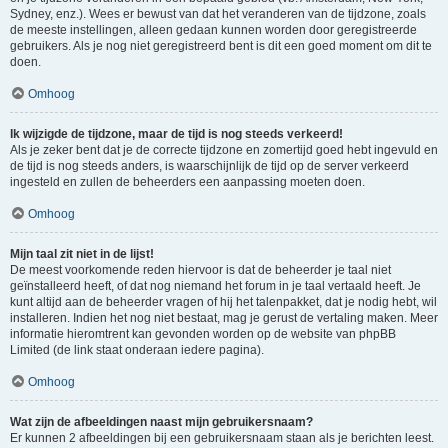
Sydney, enz.). Wees er bewust van dat het veranderen van de tijdzone, zoals
de meeste instellingen, alleen gedaan kunnen worden door geregistreerde
gebruikers. Als je nog niet geregistreerd bent is dit een goed moment om dit te
doen.
Omhoog
Ik wijzigde de tijdzone, maar de tijd is nog steeds verkeerd!
Als je zeker bent dat je de correcte tijdzone en zomertijd goed hebt ingevuld en
de tijd is nog steeds anders, is waarschijnlijk de tijd op de server verkeerd
ingesteld en zullen de beheerders een aanpassing moeten doen.
Omhoog
Mijn taal zit niet in de lijst!
De meest voorkomende reden hiervoor is dat de beheerder je taal niet
geïnstalleerd heeft, of dat nog niemand het forum in je taal vertaald heeft. Je
kunt altijd aan de beheerder vragen of hij het talenpakket, dat je nodig hebt, wil
installeren. Indien het nog niet bestaat, mag je gerust de vertaling maken. Meer
informatie hieromtrent kan gevonden worden op de website van phpBB
Limited (de link staat onderaan iedere pagina).
Omhoog
Wat zijn de afbeeldingen naast mijn gebruikersnaam?
Er kunnen 2 afbeeldingen bij een gebruikersnaam staan als je berichten leest.