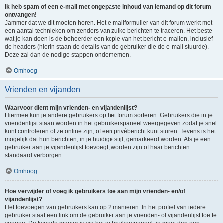
Ik heb spam of een e-mail met ongepaste inhoud van iemand op dit forum
ontvangen!
Jammer dat we dit moeten horen. Het e-mailformulier van dit forum werkt met
een aantal technieken om zenders van zulke berichten te traceren. Het beste
wat je kan doen is de beheerder een kopie van het bericht e-mailen, inclusief
de headers (hierin staan de details van de gebruiker die de e-mail stuurde).
Deze zal dan de nodige stappen ondernemen.
Omhoog
Vrienden en vijanden
Waarvoor dient mijn vrienden- en vijandenlijst?
Hiermee kun je andere gebruikers op het forum sorteren. Gebruikers die in je
vriendenlijst staan worden in het gebruikerspaneel weergegeven zodat je snel
kunt controleren of ze online zijn, of een privébericht kunt sturen. Tevens is het
mogelijk dat hun berichten, in je huidige stijl, gemarkeerd worden. Als je een
gebruiker aan je vijandenlijst toevoegt, worden zijn of haar berichten
standaard verborgen.
Omhoog
Hoe verwijder of voeg ik gebruikers toe aan mijn vrienden- en/of
vijandenlijst?
Het toevoegen van gebruikers kan op 2 manieren. In het profiel van iedere
gebruiker staat een link om de gebruiker aan je vrienden- of vijandenlijst toe te