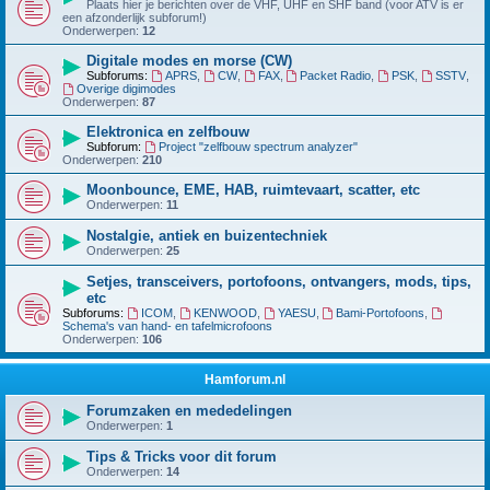
Plaats hier je berichten over de VHF, UHF en SHF band (voor ATV is er
een afzonderlijk subforum!)
Onderwerpen:
12
Digitale modes en morse (CW)
Subforums:
APRS
,
CW
,
FAX
,
Packet Radio
,
PSK
,
SSTV
,
Overige digimodes
Onderwerpen:
87
Elektronica en zelfbouw
Subforum:
Project "zelfbouw spectrum analyzer"
Onderwerpen:
210
Moonbounce, EME, HAB, ruimtevaart, scatter, etc
Onderwerpen:
11
Nostalgie, antiek en buizentechniek
Onderwerpen:
25
Setjes, transceivers, portofoons, ontvangers, mods, tips,
etc
Subforums:
ICOM
,
KENWOOD
,
YAESU
,
Bami-Portofoons
,
Schema's van hand- en tafelmicrofoons
Onderwerpen:
106
Hamforum.nl
Forumzaken en mededelingen
Onderwerpen:
1
Tips & Tricks voor dit forum
Onderwerpen:
14