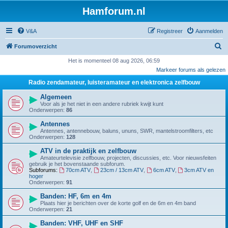
Hamforum.nl
V&A
Registreer
Aanmelden
Z
Forumoverzicht
o
Het is momenteel 08 aug 2026, 06:59
Markeer forums als gelezen
e
Radio zendamateur, luisteramateur en elektronica zelfbouw
k
Algemeen
Voor als je het niet in een andere rubriek kwijt kunt
Onderwerpen:
86
Antennes
Antennes, antennebouw, baluns, ununs, SWR, mantelstroomfilters, etc
Onderwerpen:
128
ATV in de praktijk en zelfbouw
Amateurtelevisie zelfbouw, projecten, discussies, etc. Voor nieuwsfeiten
gebruik je het bovenstaande subforum.
Subforums:
70cm ATV
,
23cm / 13cm ATV
,
6cm ATV
,
3cm ATV en
hoger
Onderwerpen:
91
Banden: HF, 6m en 4m
Plaats hier je berichten over de korte golf en de 6m en 4m band
Onderwerpen:
21
Banden: VHF, UHF en SHF